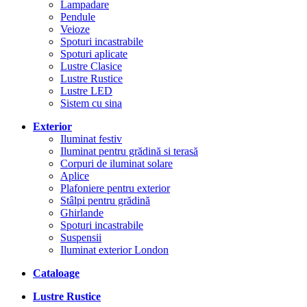
Lampadare
Pendule
Veioze
Spoturi incastrabile
Spoturi aplicate
Lustre Clasice
Lustre Rustice
Lustre LED
Sistem cu sina
Exterior
Iluminat festiv
Iluminat pentru grădină si terasă
Corpuri de iluminat solare
Aplice
Plafoniere pentru exterior
Stâlpi pentru grădină
Ghirlande
Spoturi incastrabile
Suspensii
Iluminat exterior London
Cataloage
Lustre Rustice