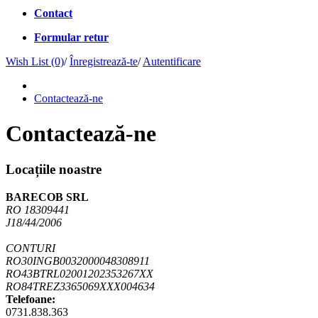
Contact
Formular retur
Wish List (0)
/
Înregistrează-te
/
Autentificare
Contactează-ne
Contactează-ne
Locațiile noastre
BARECOB SRL
RO 18309441
J18/44/2006
CONTURI
RO30INGB0032000048308911
RO43BTRL02001202353267XX
RO84TREZ3365069XXX004634
Telefoane:
0731.838.363