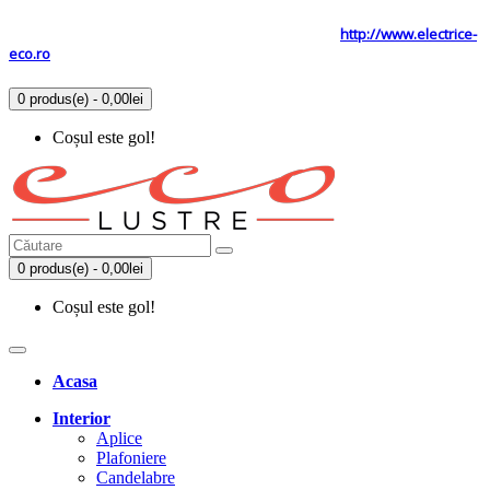
Tel: 0731.838.363 / 0723.293.034
Site secundar
http://www.electrice-
eco.ro
0 produs(e) - 0,00lei
Coșul este gol!
0 produs(e) - 0,00lei
Coșul este gol!
Acasa
Interior
Aplice
Plafoniere
Candelabre