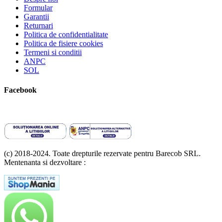
Formular
Garantii
Returnari
Politica de confidentialitate
Politica de fisiere cookies
Termeni si conditii
ANPC
SOL
Facebook
(c) 2018-2024. Toate drepturile rezervate pentru Barecob SRL.
Mentenanta si dezvoltare :
A T Labs SRL