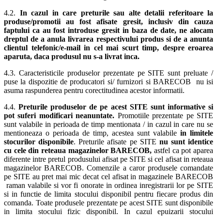
4.2.
In cazul in care preturile sau alte detalii referitoare la
produse/promotii au fost afisate gresit, inclusiv din cauza
faptului ca au fost introduse gresit in baza de date, ne alocam
dreptul de a anula livrarea respectivului produs si de a anunta
clientul telefonic/e-mail in cel mai scurt timp, despre eroarea
aparuta, daca produsul nu s-a livrat inca.
4.3. Caracteristicile produselor prezentate pe SITE sunt preluate /
puse la dispozitie de producatori si/ furnizori si BARECOB nu isi
asuma raspunderea pentru corectitudinea acestor informatii.
4.4.
Preturile produselor de pe acest SITE sunt informative si
pot suferi modificari neanuntate.
Promotiile prezentate pe SITE
sunt valabile in perioada de timp mentionata / in cazul in care nu se
mentioneaza o perioada de timp, acestea sunt valabile
in limitele
stocurilor disponibile
. Preturile afisate pe SITE
nu sunt identice
cu cele din reteaua magazinelor BARECOB,
astfel ca pot aparea
diferente intre pretul produsului afisat pe SITE si cel afisat in reteaua
magazinelor BARECOB. Comenzile a caror produsele comandate
pe SITE au pret mai mic decat cel afisat in magazinele BARECOB
raman valabile si vor fi onorate in ordinea inregistrarii lor pe SITE
si in functie de limita stocului disponibil pentru fiecare produs din
comanda. Toate produsele prezentate pe acest SITE sunt disponibile
in limita stocului fizic disponibil. In cazul epuizarii stocului