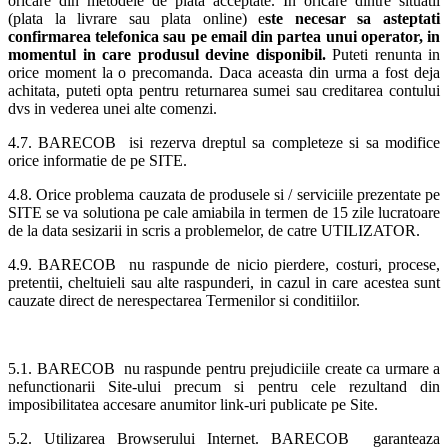
oricare din metodele de plata acceptate. In oricare dintre situatii
(plata la livrare sau plata online) e
ste necesar sa asteptati
confirmarea telefonica sau pe email din partea unui operator, in
momentul in care produsul devine disponibil.
Puteti renunta in
orice moment la o precomanda. Daca aceasta din urma a fost deja
achitata, puteti opta pentru returnarea sumei sau creditarea contului
dvs in vederea unei alte comenzi.
4.7. BARECOB isi rezerva dreptul sa completeze si sa modifice
orice informatie de pe SITE.
4.8. Orice problema cauzata de produsele si / serviciile prezentate pe
SITE se va solutiona pe cale amiabila in termen de 15 zile lucratoare
de la data sesizarii in scris a problemelor, de catre UTILIZATOR.
4.9. BARECOB nu raspunde de nicio pierdere, costuri, procese,
pretentii, cheltuieli sau alte raspunderi, in cazul in care acestea sunt
cauzate direct de nerespectarea Termenilor si conditiilor.
5.1. BARECOB nu raspunde pentru prejudiciile create ca urmare a
nefunctionarii Site-ului precum si pentru cele rezultand din
imposibilitatea accesare anumitor link-uri publicate pe Site.
5.2. Utilizarea Browserului Internet. BARECOB garanteaza