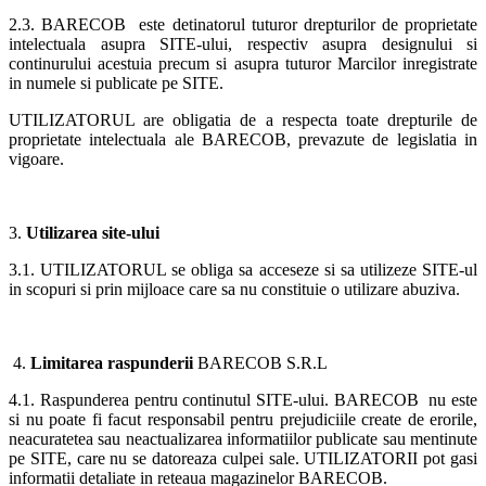
2.3. BARECOB este detinatorul tuturor drepturilor de proprietate
intelectuala asupra SITE-ului, respectiv asupra designului si
continurului acestuia precum si asupra tuturor Marcilor inregistrate
in numele si publicate pe SITE.
UTILIZATORUL are obligatia de a respecta toate drepturile de
proprietate intelectuala ale BARECOB, prevazute de legislatia in
vigoare.
3.
Utilizarea site-ului
3.1. UTILIZATORUL se obliga sa acceseze si sa utilizeze SITE-ul
in scopuri si prin mijloace care sa nu constituie o utilizare abuziva.
4.
Limitarea raspunderii
BARECOB S.R.L
4.1. Raspunderea pentru continutul SITE-ului. BARECOB nu este
si nu poate fi facut responsabil pentru prejudiciile create de erorile,
neacuratetea sau neactualizarea informatiilor publicate sau mentinute
pe SITE, care nu se datoreaza culpei sale. UTILIZATORII pot gasi
informatii detaliate in reteaua magazinelor BARECOB.