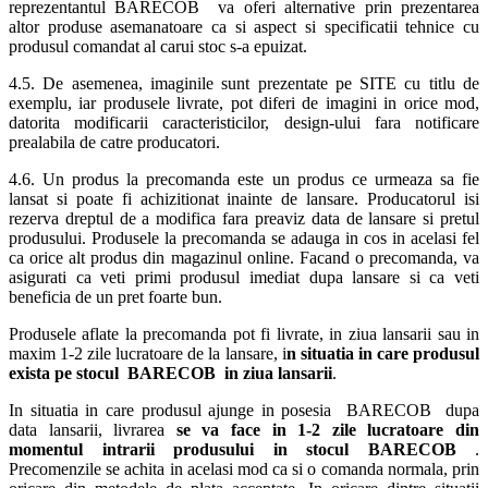
reprezentantul BARECOB va oferi alternative prin prezentarea
altor produse asemanatoare ca si aspect si specificatii tehnice cu
produsul comandat al carui stoc s-a epuizat.
4.5. De asemenea, imaginile sunt prezentate pe SITE cu titlu de
exemplu, iar produsele livrate, pot diferi de imagini in orice mod,
datorita modificarii caracteristicilor, design-ului fara notificare
prealabila de catre producatori.
4.6. Un produs la precomanda este un produs ce urmeaza sa fie
lansat si poate fi achizitionat inainte de lansare. Producatorul isi
rezerva dreptul de a modifica fara preaviz data de lansare si pretul
produsului. Produsele la precomanda se adauga in cos in acelasi fel
ca orice alt produs din magazinul online. Facand o precomanda, va
asigurati ca veti primi produsul imediat dupa lansare si ca veti
beneficia de un pret foarte bun.
Produsele aflate la precomanda pot fi livrate, in ziua lansarii sau in
maxim 1-2 zile lucratoare de la lansare, i
n situatia in care produsul
exista pe stocul BARECOB in ziua lansarii
.
In situatia in care produsul ajunge in posesia BARECOB dupa
data lansarii, livrarea
se va face in 1-2 zile lucratoare din
momentul intrarii produsului in stocul BARECOB
.
Precomenzile se achita in acelasi mod ca si o comanda normala, prin