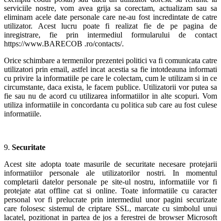
serviciile nostre, vom avea grija sa corectam, actualizam sau sa
eliminam acele date personale care ne-au fost incredintate de catre
utilizator. Acest lucru poate fi realizat fie de pe pagina de
inregistrare, fie prin intermediul formularului de contact
https://www.BARECOB .ro/contacts/.
Orice schimbare a termenilor prezentei politici va fi comunicata catre
utilizatori prin email, astfel incat acestia sa fie intotdeauna informati
cu privire la informatiile pe care le colectam, cum le utilizam si in ce
circumstante, daca exista, le facem publice. Utilizatorii vor putea sa
fie sau nu de acord cu utilizarea informatiilor in alte scopuri. Vom
utiliza informatiile in concordanta cu politica sub care au fost culese
informatiile.
9.
Securitate
Acest site adopta toate masurile de securitate necesare protejarii
informatiilor personale ale utilizatorilor nostri. In momentul
completarii datelor personale pe site-ul nostru, informatiile vor fi
protejate atat offline cat si online. Toate informatiile cu caracter
personal vor fi prelucrate prin intermediul unor pagini securizate
care folosesc sistemul de criptare SSL, marcate cu simbolul unui
lacatel, pozitionat in partea de jos a ferestrei de browser Microsoft