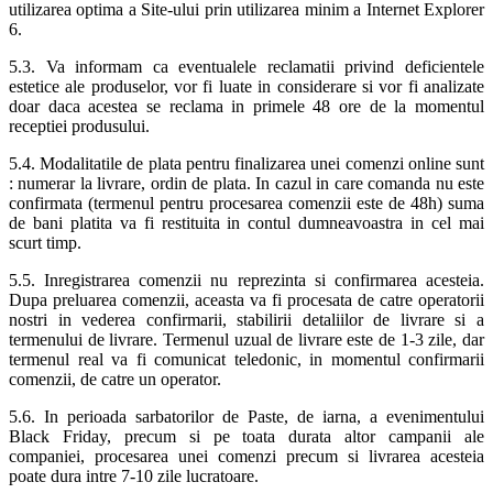
utilizarea optima a Site-ului prin utilizarea minim a Internet Explorer
6.
5.3. Va informam ca eventualele reclamatii privind deficientele
estetice ale produselor, vor fi luate in considerare si vor fi analizate
doar daca acestea se reclama in primele 48 ore de la momentul
receptiei produsului.
5.4. Modalitatile de plata pentru finalizarea unei comenzi online sunt
: numerar la livrare, ordin de plata. In cazul in care comanda nu este
confirmata (termenul pentru procesarea comenzii este de 48h) suma
de bani platita va fi restituita in contul dumneavoastra in cel mai
scurt timp.
5.5. Inregistrarea comenzii nu reprezinta si confirmarea acesteia.
Dupa preluarea comenzii, aceasta va fi procesata de catre operatorii
nostri in vederea confirmarii, stabilirii detaliilor de livrare si a
termenului de livrare. Termenul uzual de livrare este de 1-3 zile, dar
termenul real va fi comunicat teledonic, in momentul confirmarii
comenzii, de catre un operator.
5.6. In perioada sarbatorilor de Paste, de iarna, a evenimentului
Black Friday, precum si pe toata durata altor campanii ale
companiei, procesarea unei comenzi precum si livrarea acesteia
poate dura intre 7-10 zile lucratoare.