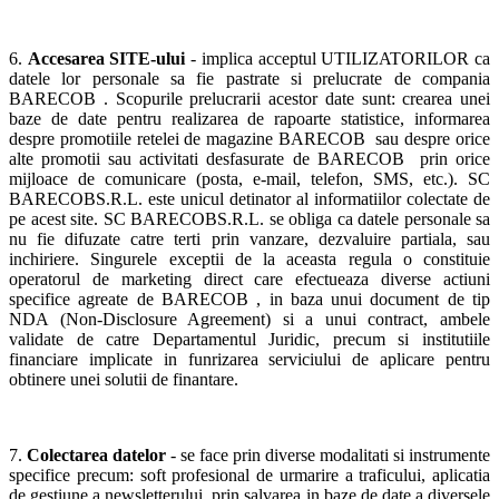
6.
Accesarea SITE-ului
- implica acceptul UTILIZATORILOR ca
datele lor personale sa fie pastrate si prelucrate de compania
BARECOB . Scopurile prelucrarii acestor date sunt: crearea unei
baze de date pentru realizarea de rapoarte statistice, informarea
despre promotiile retelei de magazine BARECOB sau despre orice
alte promotii sau activitati desfasurate de BARECOB prin orice
mijloace de comunicare (posta, e-mail, telefon, SMS, etc.). SC
BARECOBS.R.L. este unicul detinator al informatiilor colectate de
pe acest site. SC BARECOBS.R.L. se obliga ca datele personale sa
nu fie difuzate catre terti prin vanzare, dezvaluire partiala, sau
inchiriere. Singurele exceptii de la aceasta regula o constituie
operatorul de marketing direct care efectueaza diverse actiuni
specifice agreate de BARECOB , in baza unui document de tip
NDA (Non-Disclosure Agreement) si a unui contract, ambele
validate de catre Departamentul Juridic, precum si institutiile
financiare implicate in funrizarea serviciului de aplicare pentru
obtinere unei solutii de finantare.
7.
Colectarea datelor
- se face prin diverse modalitati si instrumente
specifice precum: soft profesional de urmarire a traficului, aplicatia
de gestiune a newsletterului, prin salvarea in baze de date a diversele