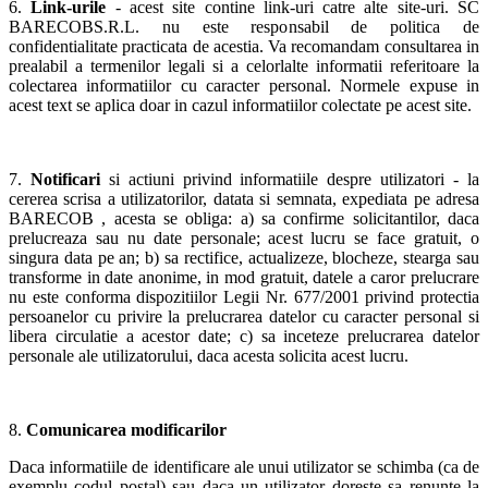
6.
Link-urile
- acest site contine link-uri catre alte site-uri. SC
BARECOBS.R.L. nu este responsabil de politica de
confidentialitate practicata de acestia. Va recomandam consultarea in
prealabil a termenilor legali si a celorlalte informatii referitoare la
colectarea informatiilor cu caracter personal. Normele expuse in
acest text se aplica doar in cazul informatiilor colectate pe acest site.
7.
Notificari
si actiuni privind informatiile despre utilizatori - la
cererea scrisa a utilizatorilor, datata si semnata, expediata pe adresa
BARECOB , acesta se obliga: a) sa confirme solicitantilor, daca
prelucreaza sau nu date personale; acest lucru se face gratuit, o
singura data pe an; b) sa rectifice, actualizeze, blocheze, stearga sau
transforme in date anonime, in mod gratuit, datele a caror prelucrare
nu este conforma dispozitiilor Legii Nr. 677/2001 privind protectia
persoanelor cu privire la prelucrarea datelor cu caracter personal si
libera circulatie a acestor date; c) sa inceteze prelucrarea datelor
personale ale utilizatorului, daca acesta solicita acest lucru.
8.
Comunicarea modificarilor
Daca informatiile de identificare ale unui utilizator se schimba (ca de
exemplu codul postal) sau daca un utilizator doreste sa renunte la