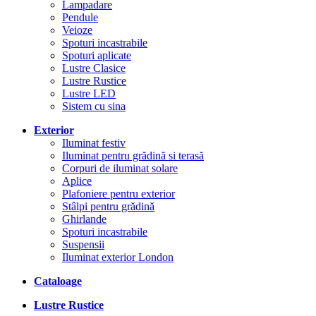
Lampadare
Pendule
Veioze
Spoturi incastrabile
Spoturi aplicate
Lustre Clasice
Lustre Rustice
Lustre LED
Sistem cu sina
Exterior
Iluminat festiv
Iluminat pentru grădină si terasă
Corpuri de iluminat solare
Aplice
Plafoniere pentru exterior
Stâlpi pentru grădină
Ghirlande
Spoturi incastrabile
Suspensii
Iluminat exterior London
Cataloage
Lustre Rustice