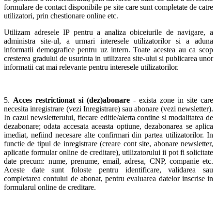
formulare de contact disponibile pe site care sunt completate de catre
utilizatori, prin chestionare online etc.
Utilizam adresele IP pentru a analiza obiceiurile de navigare, a
administra site-ul, a urmari interesele utilizatorilor si a aduna
informatii demografice pentru uz intern. Toate acestea au ca scop
cresterea gradului de usurinta in utilizarea site-ului si publicarea unor
informatii cat mai relevante pentru interesele utilizatorilor.
5.
Acces restrictionat si (dez)abonare
- exista zone in site care
necesita inregistrare (vezi Inregistrare) sau abonare (vezi newsletter).
In cazul newsletterului, fiecare editie/alerta contine si modalitatea de
dezabonare; odata accesata aceasta optiune, dezabonarea se aplica
imediat, nefiind necesare alte confirmari din partea utilizatorilor. In
functie de tipul de inregistrare (creare cont site, abonare newsletter,
aplicatie formular online de creditare), utilizatorului ii pot fi solicitate
date precum: nume, prenume, email, adresa, CNP, companie etc.
Aceste date sunt foloste pentru identificare, validarea sau
completarea contului de abonat, pentru evaluarea datelor inscrise in
formularul online de creditare.