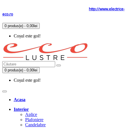
Tel: 0731.838.363 / 0723.293.034
Site secundar
http://www.electrice-
eco.ro
0 produs(e) - 0,00lei
Coșul este gol!
0 produs(e) - 0,00lei
Coșul este gol!
Acasa
Interior
Aplice
Plafoniere
Candelabre