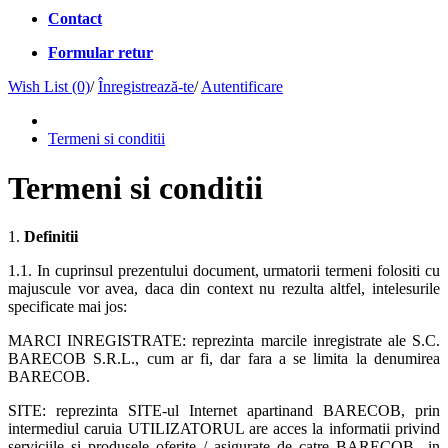
Contact
Formular retur
Wish List (0)
/
Înregistrează-te
/
Autentificare
Termeni si conditii
Termeni si conditii
1.
Definitii
1.1. In cuprinsul prezentului document, urmatorii termeni folositi cu
majuscule vor avea, daca din context nu rezulta altfel, intelesurile
specificate mai jos:
MARCI INREGISTRATE: reprezinta marcile inregistrate ale S.C.
BARECOB S.R.L., cum ar fi, dar fara a se limita la denumirea
BARECOB.
SITE: reprezinta SITE-ul Internet apartinand BARECOB, prin
intermediul caruia UTILIZATORUL are acces la informatii privind
serviciile si produsele oferite / asigurate de catre BARECOB in