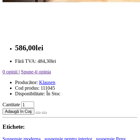
586,00lei
Fără TVA: 484,30lei
0 opinii
|
Spune-ţi opinia
Producător:
Klausen
Cod produs: 111045
Disponibilitate: În Stoc
Cantitate
Adaugă în Coş
Etichete:
Suspensie moderna
,
suspensie pentru interior
,
suspensie Peny