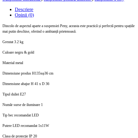
Descriere
Opinii (0)
Dincolo de aspectul aparte a suspensiei Peny, aceasta este practică și perfectă pentru spațiile
mai putin deschise, oferind o ambianță prietenoasă.
Greutat 3.2 kg
Culoare negru & gold
Material metal
Dimensiune produs H135xφ36 cm
Dimensiune abajur H 41 x D 36
Tipul duliei E27
Număr surse de iluminare 1
Tip bec recomandat LED
Putere LED recomandat 1x11W
Clasa de protecție IP 20