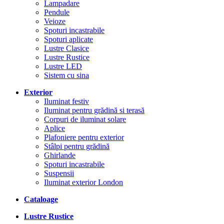
Lampadare
Pendule
Veioze
Spoturi incastrabile
Spoturi aplicate
Lustre Clasice
Lustre Rustice
Lustre LED
Sistem cu sina
Exterior
Iluminat festiv
Iluminat pentru grădină si terasă
Corpuri de iluminat solare
Aplice
Plafoniere pentru exterior
Stâlpi pentru grădină
Ghirlande
Spoturi incastrabile
Suspensii
Iluminat exterior London
Cataloage
Lustre Rustice