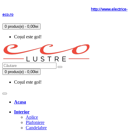
Tel: 0731.838.363 / 0723.293.034
Site secundar
http://www.electrice-
eco.ro
0 produs(e) - 0,00lei
Coșul este gol!
0 produs(e) - 0,00lei
Coșul este gol!
Acasa
Interior
Aplice
Plafoniere
Candelabre