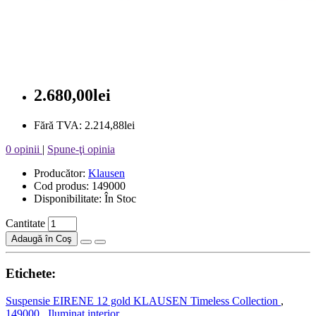
2.680,00lei
Fără TVA: 2.214,88lei
0 opinii
|
Spune-ţi opinia
Producător:
Klausen
Cod produs: 149000
Disponibilitate: În Stoc
Cantitate
Adaugă în Coş
Etichete:
Suspensie EIRENE 12 gold KLAUSEN Timeless Collection
,
149000
,
Iluminat interior