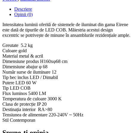
Descriere
Opinii (0)
Intensitatea luminii oferită de sistemele de iluminat din gama Eirene
este dată de tipurile de LED COB. Măiestria acestui design
excentric se potrivește de minune în ansamblurile rezidențiale ample.
Greutate 5.2 kg
Culoare gold
Material metal & acril
Dimensiune produs H160xφ68 cm
Dimensiune abajur φ 68
Număr surse de iluminare 12
Tip bec inclus LED / Dimabil
Putere LED 60 W
Tip LED COB
Flux luminos 5400 LM
Temperatura de culoare 3000 K
Clasa de protecție IP 20
Destinația interior RA>80
Tensiunea de alimentare 220-240V ~ 50Hz
Stil Contemporan
Spune-ţi opinia