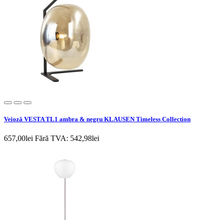
Veioză VESTA TL1 ambra & negru KLAUSEN Timeless Collection
657,00lei
Fără TVA: 542,98lei