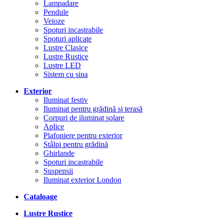
Lampadare
Pendule
Veioze
Spoturi incastrabile
Spoturi aplicate
Lustre Clasice
Lustre Rustice
Lustre LED
Sistem cu sina
Exterior
Iluminat festiv
Iluminat pentru grădină si terasă
Corpuri de iluminat solare
Aplice
Plafoniere pentru exterior
Stâlpi pentru grădină
Ghirlande
Spoturi incastrabile
Suspensii
Iluminat exterior London
Cataloage
Lustre Rustice