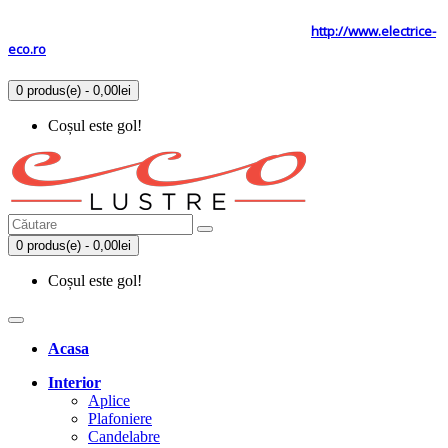
Tel: 0731.838.363 / 0723.293.034
Site secundar
http://www.electrice-
eco.ro
0 produs(e) - 0,00lei
Coșul este gol!
0 produs(e) - 0,00lei
Coșul este gol!
Acasa
Interior
Aplice
Plafoniere
Candelabre