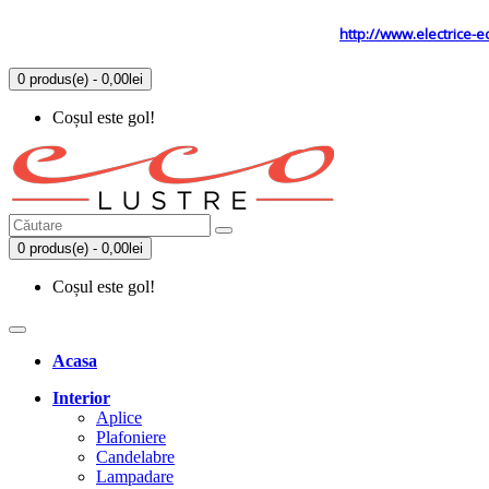
Tel: 0731.838.363 / 0723.293.034
Site secundar
http://www.electrice-e
0 produs(e) - 0,00lei
Coșul este gol!
0 produs(e) - 0,00lei
Coșul este gol!
Acasa
Interior
Aplice
Plafoniere
Candelabre
Lampadare