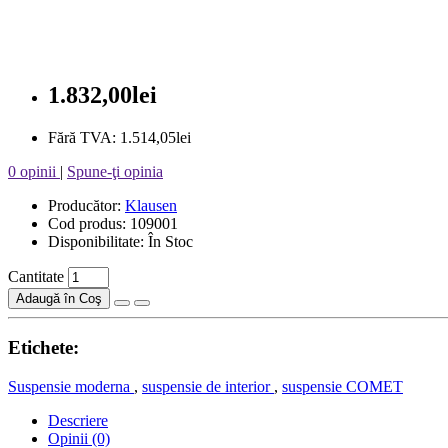
1.832,00lei
Fără TVA: 1.514,05lei
0 opinii
|
Spune-ţi opinia
Producător:
Klausen
Cod produs: 109001
Disponibilitate: În Stoc
Cantitate
Adaugă în Coş
Etichete:
Suspensie moderna
,
suspensie de interior
,
suspensie COMET
Descriere
Opinii (0)