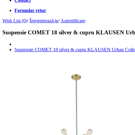
Contact
Formular retur
Wish List (0)
/
Înregistrează-te
/
Autentificare
Suspensie COMET 18 silver & cupru KLAUSEN Urba
Suspensie COMET 18 silver & cupru KLAUSEN Urban Colle