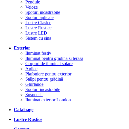
Pendule
Veioze
Spoturi incastrabile
Spoturi aplicate
Lustre Clasice
Lustre Rustice
Lustre LED
Sistem cu sina
Exterior
Iluminat festiv
Iluminat pentru grădină si terasă
Corpuri de iluminat solare
Aplice
Plafoniere pentru exterior
Stâlpi pentru grădină
Ghirlande
Spoturi incastrabile
Suspensii
Iluminat exterior London
Cataloage
Lustre Rustice