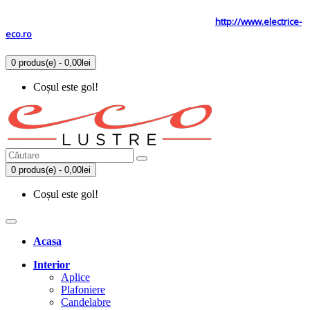
Tel: 0731.838.363 / 0723.293.034
Site secundar
http://www.electrice-
eco.ro
0 produs(e) - 0,00lei
Coșul este gol!
0 produs(e) - 0,00lei
Coșul este gol!
Acasa
Interior
Aplice
Plafoniere
Candelabre