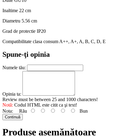
Dulie GU10
Inaltime 22 cm
Diametru 5.56 cm
Grad de protectie IP20
Compatibilitate clasa consum A++, A+, A, B, C, D, E
Spune-ţi opinia
Numele tău:
Opinia ta:
Review must be between 25 and 1000 characters!
Notă:
Codul HTML este citit ca şi text!
Nota:
Rău
Bun
Continuă
Produse asemănătoare