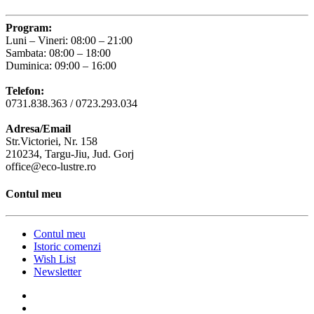
Program:
Luni – Vineri: 08:00 – 21:00
Sambata: 08:00 – 18:00
Duminica: 09:00 – 16:00
Telefon:
0731.838.363 / 0723.293.034
Adresa/Email
Str.Victoriei, Nr. 158
210234, Targu-Jiu, Jud. Gorj
office@eco-lustre.ro
Contul meu
Contul meu
Istoric comenzi
Wish List
Newsletter