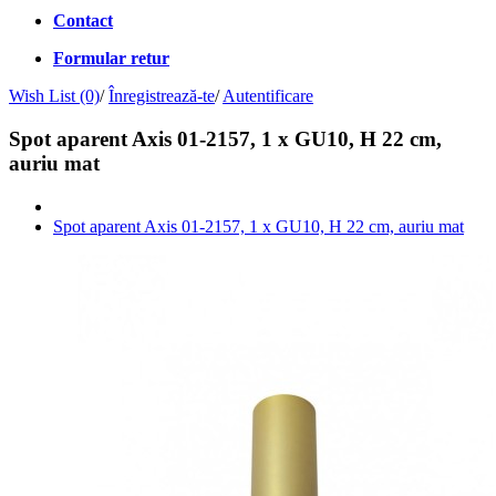
Contact
Formular retur
Wish List (0)
/
Înregistrează-te
/
Autentificare
Spot aparent Axis 01-2157, 1 x GU10, H 22 cm,
auriu mat
Spot aparent Axis 01-2157, 1 x GU10, H 22 cm, auriu mat