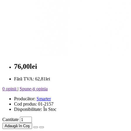
76,00lei
Fără TVA: 62,81lei
0 opinii
|
Spune-ţi opinia
Producător:
Smarter
Cod produs: 01-2157
Disponibilitate: În Stoc
Cantitate
Adaugă în Coş