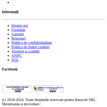
Informaţii
Despre noi
Formular
Garantii
Returnari
Politica de confidentialitate
Politica de fisiere cookies
Termeni si conditii
ANPC
SOL
Facebook
(c) 2018-2024. Toate drepturile rezervate pentru Barecob SRL.
Mentenanta si dezvoltare :
A T Labs SRL