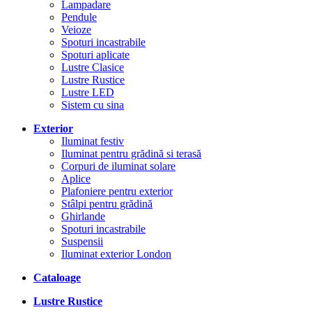
Lampadare
Pendule
Veioze
Spoturi incastrabile
Spoturi aplicate
Lustre Clasice
Lustre Rustice
Lustre LED
Sistem cu sina
Exterior
Iluminat festiv
Iluminat pentru grădină si terasă
Corpuri de iluminat solare
Aplice
Plafoniere pentru exterior
Stâlpi pentru grădină
Ghirlande
Spoturi incastrabile
Suspensii
Iluminat exterior London
Cataloage
Lustre Rustice