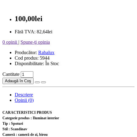
100,00lei
Fără TVA: 82,64lei
0 opinii
|
Spune-ţi opinia
Producător:
Rabalux
Cod produs: 5944
Disponibilitate: În Stoc
Cantitate
Adaugă în Coş
Descriere
Opinii (0)
CARACTERISTICI PRODUS
Categorie produs : Iluminat interior
Tip : Spoturi
Stil : Scandinav
Cameră : cameră de zi, birou