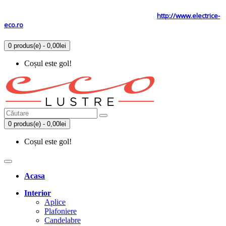
Tel: 0731.838.363 / 0723.293.034
Site secundar
http://www.electrice-
eco.ro
0 produs(e) - 0,00lei
Coșul este gol!
0 produs(e) - 0,00lei
Coșul este gol!
Acasa
Interior
Aplice
Plafoniere
Candelabre