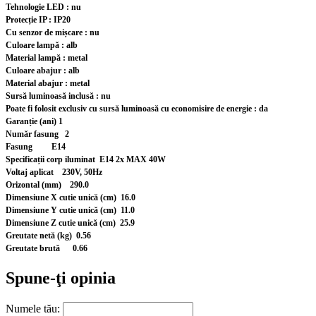
Tehnologie LED : nu
Protecție IP : IP20
Cu senzor de mișcare : nu
Culoare lampă : alb
Material lampă : metal
Culoare abajur : alb
Material abajur : metal
Sursă luminoasă inclusă : nu
Poate fi folosit exclusiv cu sursă luminoasă cu economisire de energie : da
Garanție (ani) 1
Număr fasung 2
Fasung E14
Specificații corp iluminat E14 2x MAX 40W
Voltaj aplicat 230V, 50Hz
Orizontal (mm) 290.0
Dimensiune X cutie unică (cm) 16.0
Dimensiune Y cutie unică (cm) 11.0
Dimensiune Z cutie unică (cm) 25.9
Greutate netă (kg) 0.56
Greutate brută 0.66
Spune-ţi opinia
Numele tău: