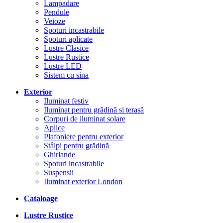
Lampadare
Pendule
Veioze
Spoturi incastrabile
Spoturi aplicate
Lustre Clasice
Lustre Rustice
Lustre LED
Sistem cu sina
Exterior
Iluminat festiv
Iluminat pentru grădină si terasă
Corpuri de iluminat solare
Aplice
Plafoniere pentru exterior
Stâlpi pentru grădină
Ghirlande
Spoturi incastrabile
Suspensii
Iluminat exterior London
Cataloage
Lustre Rustice