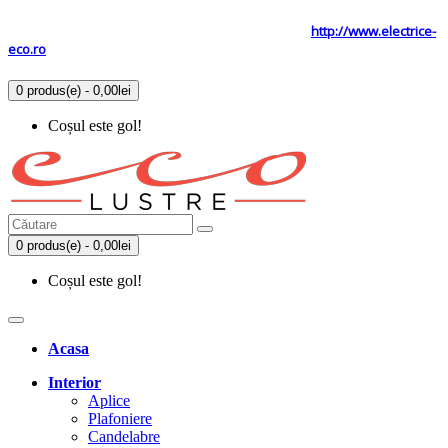
Tel: 0731.838.363 / 0723.293.034
Site secundar
http://www.electrice-
eco.ro
0 produs(e) - 0,00lei
Coșul este gol!
0 produs(e) - 0,00lei
Coșul este gol!
Acasa
Interior
Aplice
Plafoniere
Candelabre