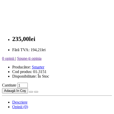
235,00lei
Fără TVA: 194,21lei
0 opinii
|
Spune-ţi opinia
Producător:
Smarter
Cod produs: 01-3151
Disponibilitate: În Stoc
Cantitate
Adaugă în Coş
Descriere
Opinii (0)