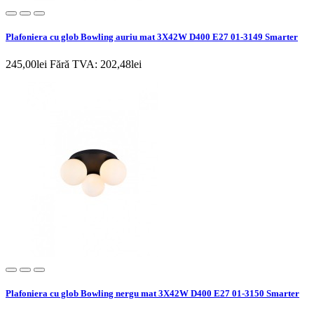
Plafoniera cu glob Bowling auriu mat 3X42W D400 E27 01-3149 Smarter
245,00lei
Fără TVA: 202,48lei
Plafoniera cu glob Bowling nergu mat 3X42W D400 E27 01-3150 Smarter