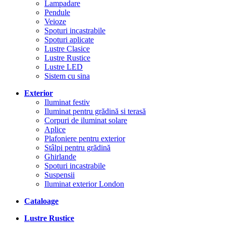
Lampadare
Pendule
Veioze
Spoturi incastrabile
Spoturi aplicate
Lustre Clasice
Lustre Rustice
Lustre LED
Sistem cu sina
Exterior
Iluminat festiv
Iluminat pentru grădină si terasă
Corpuri de iluminat solare
Aplice
Plafoniere pentru exterior
Stâlpi pentru grădină
Ghirlande
Spoturi incastrabile
Suspensii
Iluminat exterior London
Cataloage
Lustre Rustice