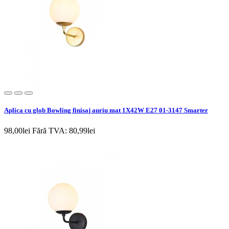
Aplica cu glob Bowling finisaj auriu mat 1X42W E27 01-3147 Smarter
98,00lei
Fără TVA: 80,99lei