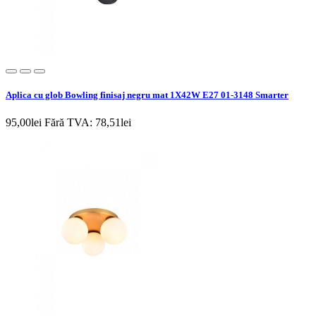
Aplica cu glob Bowling finisaj negru mat 1X42W E27 01-3148 Smarter
95,00lei
Fără TVA: 78,51lei