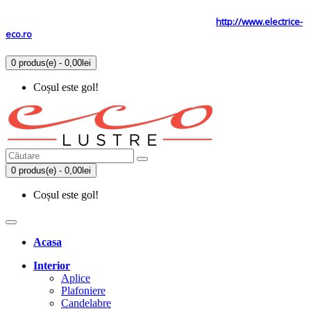
Tel: 0731.838.363 / 0723.293.034
Site secundar
http://www.electrice-
eco.ro
0 produs(e) - 0,00lei
Coșul este gol!
0 produs(e) - 0,00lei
Coșul este gol!
Acasa
Interior
Aplice
Plafoniere
Candelabre