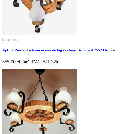
Aplica Roata din lemn masiv de fag si abajur tip opait 2552 Omnia
655,00lei
Fără TVA: 541,32lei