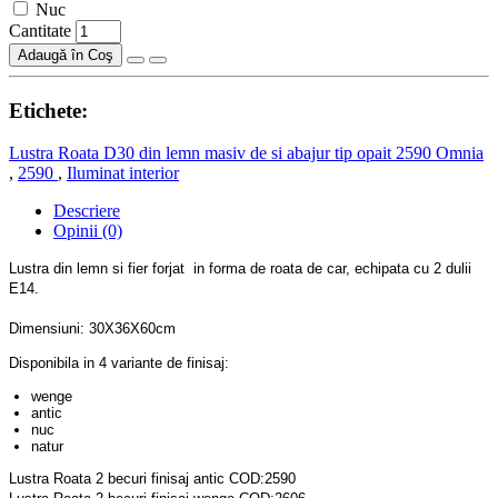
Nuc
Cantitate
Adaugă în Coş
Etichete:
Lustra Roata D30 din lemn masiv de si abajur tip opait 2590 Omnia
,
2590
,
Iluminat interior
Descriere
Opinii (0)
Lustra din lemn si fier forjat in forma de roata de car, echipata cu 2 dulii
E14.
Dimensiuni: 30X36X60cm
Disponibila in 4 variante de finisaj:
wenge
antic
nuc
natur
Lustra Roata 2 becuri finisaj antic COD:2590