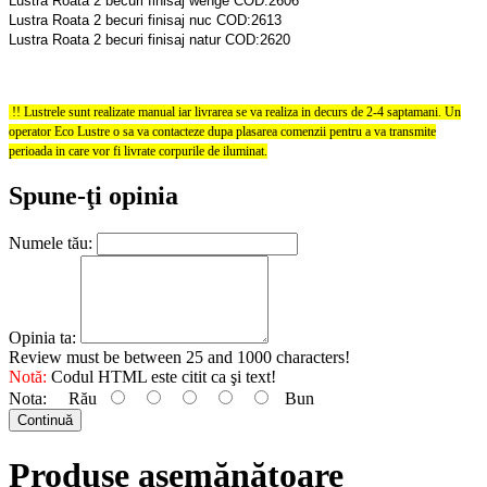
Lustra Roata 2 becuri finisaj wenge COD:2606
Lustra Roata 2 becuri finisaj nuc COD:2613
Lustra Roata 2 becuri finisaj natur COD:2620
!! Lustrele sunt realizate manual iar livrarea se va realiza in decurs de 2-4 saptamani. Un
operator Eco Lustre o sa va contacteze dupa plasarea comenzii pentru a va transmite
perioada in care vor fi livrate corpurile de iluminat.
Spune-ţi opinia
Numele tău:
Opinia ta:
Review must be between 25 and 1000 characters!
Notă:
Codul HTML este citit ca şi text!
Nota:
Rău
Bun
Continuă
Produse asemănătoare