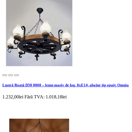
Lustră Roată D50 0060 – lemn masiv de fag, 8xE14, abajur tip opaiț, Omnia
1.232,00lei
Fără TVA: 1.018,18lei