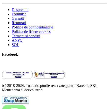
Despre noi
Formular
Garantii
Returnari
Politica de confidentialitate
Politica de fisiere cookies
Termeni si conditii
ANPC
SOL
Facebook
(c) 2018-2024. Toate drepturile rezervate pentru Barecob SRL.
Mentenanta si dezvoltare :
A T Labs SRL