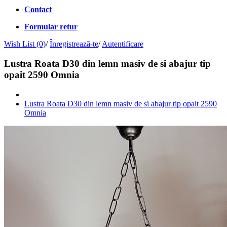
Contact
Formular retur
Wish List (0)
/
Înregistrează-te
/
Autentificare
Lustra Roata D30 din lemn masiv de si abajur tip
opait 2590 Omnia
Lustra Roata D30 din lemn masiv de si abajur tip opait 2590
Omnia