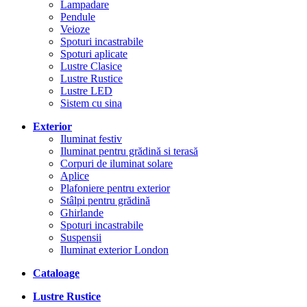
Lampadare
Pendule
Veioze
Spoturi incastrabile
Spoturi aplicate
Lustre Clasice
Lustre Rustice
Lustre LED
Sistem cu sina
Exterior
Iluminat festiv
Iluminat pentru grădină si terasă
Corpuri de iluminat solare
Aplice
Plafoniere pentru exterior
Stâlpi pentru grădină
Ghirlande
Spoturi incastrabile
Suspensii
Iluminat exterior London
Cataloage
Lustre Rustice