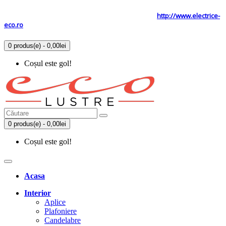
Tel: 0731.838.363 / 0723.293.034
Site secundar
http://www.electrice-
eco.ro
0 produs(e) - 0,00lei
Coșul este gol!
0 produs(e) - 0,00lei
Coșul este gol!
Acasa
Interior
Aplice
Plafoniere
Candelabre