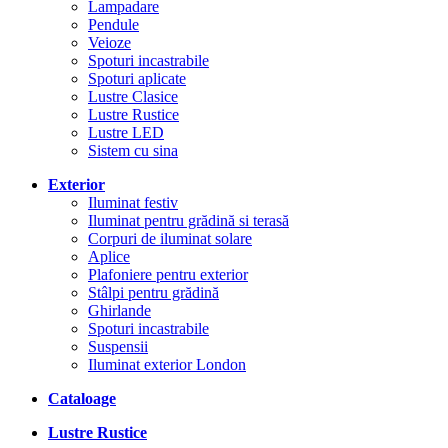
Lampadare
Pendule
Veioze
Spoturi incastrabile
Spoturi aplicate
Lustre Clasice
Lustre Rustice
Lustre LED
Sistem cu sina
Exterior
Iluminat festiv
Iluminat pentru grădină si terasă
Corpuri de iluminat solare
Aplice
Plafoniere pentru exterior
Stâlpi pentru grădină
Ghirlande
Spoturi incastrabile
Suspensii
Iluminat exterior London
Cataloage
Lustre Rustice