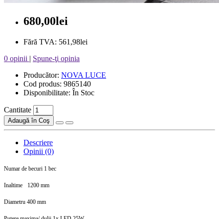
680,00lei
Fără TVA: 561,98lei
0 opinii
|
Spune-ţi opinia
Producător:
NOVA LUCE
Cod produs: 9865140
Disponibilitate: În Stoc
Cantitate
Adaugă în Coş
Descriere
Opinii (0)
Numar de becuri 1 bec
Inaltime
1200 mm
Diametru 400 mm
Putere maxima/ dulii 1x LED 25W