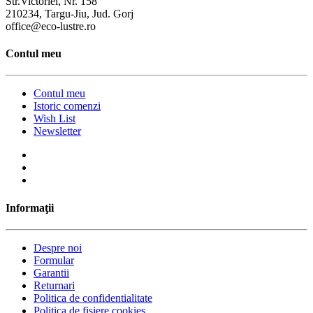
Str.Victoriei, Nr. 158
210234, Targu-Jiu, Jud. Gorj
office@eco-lustre.ro
Contul meu
Contul meu
Istoric comenzi
Wish List
Newsletter
Informaţii
Despre noi
Formular
Garantii
Returnari
Politica de confidentialitate
Politica de fisiere cookies