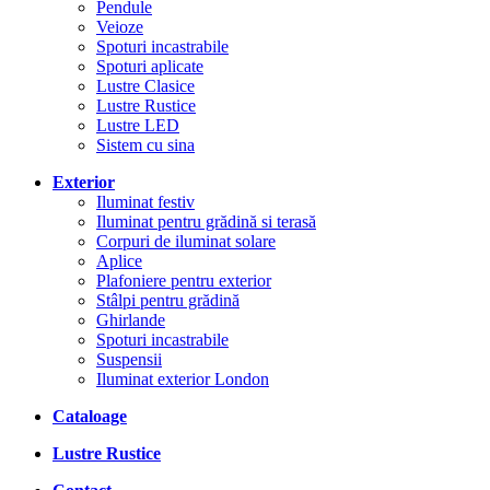
Pendule
Veioze
Spoturi incastrabile
Spoturi aplicate
Lustre Clasice
Lustre Rustice
Lustre LED
Sistem cu sina
Exterior
Iluminat festiv
Iluminat pentru grădină si terasă
Corpuri de iluminat solare
Aplice
Plafoniere pentru exterior
Stâlpi pentru grădină
Ghirlande
Spoturi incastrabile
Suspensii
Iluminat exterior London
Cataloage
Lustre Rustice