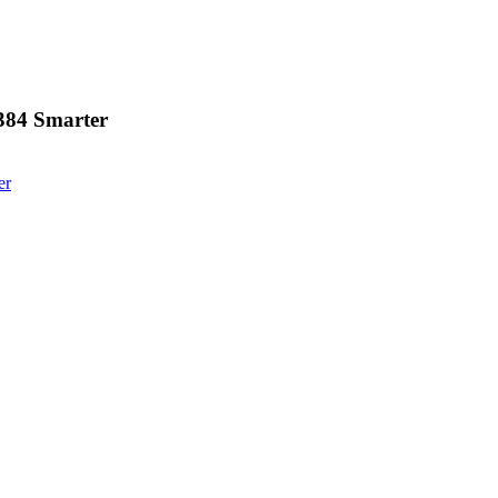
384 Smarter
er