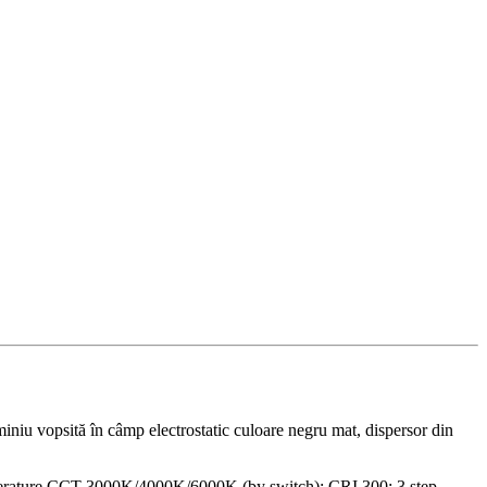
miniu vopsită în câmp electrostatic culoare negru mat, dispersor din
rature CCT 3000K/4000K/6000K (by switch); CRI 300; 3 step