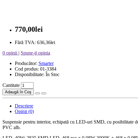
770,00lei
Fără TVA: 636,36lei
0 opinii
|
Spune-ţi opinia
Producător:
Smarter
Cod produs: 01-3384
Disponibilitate: În Stoc
Cantitate
Adaugă în Coş
Descriere
Opinii (0)
Suspensie pentru interior, echipată cu LED-uri SMD, cu posibilitate de 
PVC alb.
LED, 40W; 2835 SMD LED, 468 pcs x 0,08W 3000K + 468 x 0,08W 6