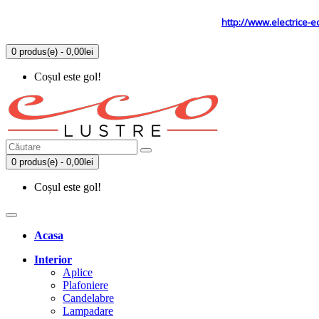
Tel: 0731.838.363 / 0723.293.034
Site secundar
http://www.electrice-e
0 produs(e) - 0,00lei
Coșul este gol!
0 produs(e) - 0,00lei
Coșul este gol!
Acasa
Interior
Aplice
Plafoniere
Candelabre
Lampadare