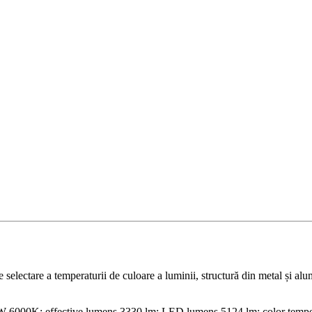
selectare a temperaturii de culoare a luminii, structură din metal și alu
000K; effective lumens 3330 lm; LED lumens 5124 lm; color tempe