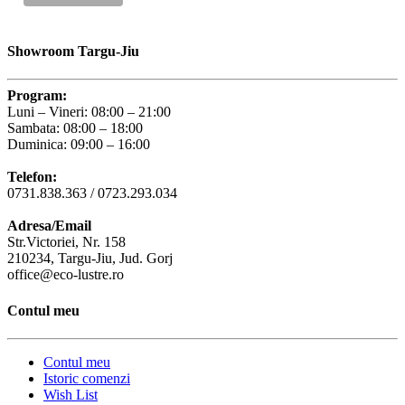
Showroom Targu-Jiu
Program:
Luni – Vineri: 08:00 – 21:00
Sambata: 08:00 – 18:00
Duminica: 09:00 – 16:00
Telefon:
0731.838.363 / 0723.293.034
Adresa/Email
Str.Victoriei, Nr. 158
210234, Targu-Jiu, Jud. Gorj
office@eco-lustre.ro
Contul meu
Contul meu
Istoric comenzi
Wish List