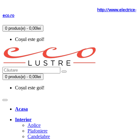
Tel: 0731.838.363 / 0723.293.034
Site secundar
http://www.electrice-
eco.ro
0 produs(e) - 0,00lei
Coșul este gol!
0 produs(e) - 0,00lei
Coșul este gol!
Acasa
Interior
Aplice
Plafoniere
Candelabre