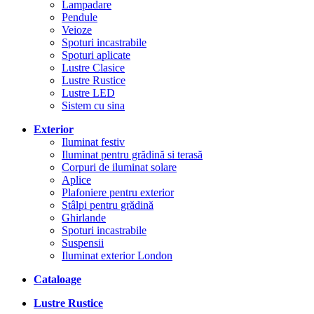
Lampadare
Pendule
Veioze
Spoturi incastrabile
Spoturi aplicate
Lustre Clasice
Lustre Rustice
Lustre LED
Sistem cu sina
Exterior
Iluminat festiv
Iluminat pentru grădină si terasă
Corpuri de iluminat solare
Aplice
Plafoniere pentru exterior
Stâlpi pentru grădină
Ghirlande
Spoturi incastrabile
Suspensii
Iluminat exterior London
Cataloage
Lustre Rustice