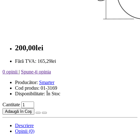
200,00lei
Fără TVA: 165,29lei
0 opinii
|
Spune-ţi opinia
Producător:
Smarter
Cod produs: 01-3169
Disponibilitate: În Stoc
Cantitate
Adaugă în Coş
Descriere
Opinii (0)