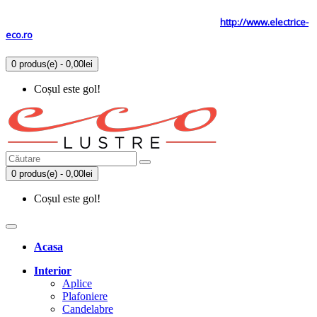
Tel: 0731.838.363 / 0723.293.034
Site secundar
http://www.electrice-
eco.ro
0 produs(e) - 0,00lei
Coșul este gol!
0 produs(e) - 0,00lei
Coșul este gol!
Acasa
Interior
Aplice
Plafoniere
Candelabre