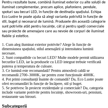
Pentru rezultate bune, combină iluminat exterior cu alte soluții de
iluminat complementar, precum aplice, plafoniere, pendule,
spoturi sau becuri LED, în funcție de destinația spațiului. Echipa
Eco Lustre te poate ajuta să alegi varianta potrivită în funcție de
stil, buget și necesarul de lumină. Produsele din această categorie
sunt potrivite atât pentru locuințe, cât și pentru spații comerciale
sau proiecte de amenajare care au nevoie de corpuri de iluminat
fiabile și estetice.
1. Cum aleg iluminat exterior potrivite? Alege în funcție de
dimensiunea spațiului, stilul amenajării și intensitatea luminii
necesare.
2. Sunt compatibile cu becuri LED? Multe modele permit utilizarea
becurilor LED, iar la produsele cu LED integrat trebuie verificată
puterea și temperatura de culoare.
3. Ce lumină este recomandată? Pentru atmosferă caldă se
recomandă 2700–3000K, iar pentru zone funcționale 4000K.
4. Pot primi consultanță înainte de comandă? Da, Eco Lustre poate
oferi recomandări în funcție de încăpere, stil și buget.
5. Se potrivesc în proiecte rezidențiale și comerciale? Da, categoria
include variante potrivite pentru locuințe, showroom-uri, pensiuni,
restaurante sau birouri.
Subcategorii