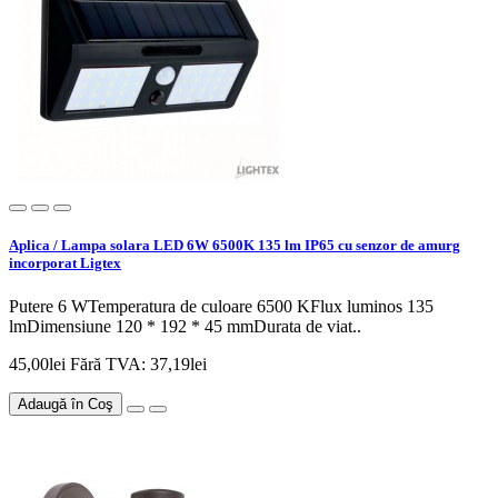
Aplica / Lampa solara LED 6W 6500K 135 lm IP65 cu senzor de amurg
incorporat Ligtex
Putere 6 WTemperatura de culoare 6500 KFlux luminos 135
lmDimensiune 120 * 192 * 45 mmDurata de viat..
45,00lei
Fără TVA: 37,19lei
Adaugă în Coş