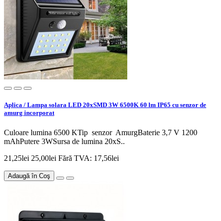
Aplica / Lampa solara LED 20xSMD 3W 6500K 60 lm IP65 cu senzor de
amurg incorporat
Culoare lumina 6500 KTip senzor AmurgBaterie 3,7 V 1200
mAhPutere 3WSursa de lumina 20xS..
21,25lei
25,00lei
Fără TVA: 17,56lei
Adaugă în Coş