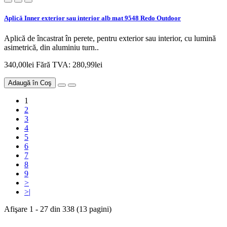
Aplică Inner exterior sau interior alb mat 9548 Redo Outdoor
Aplică de încastrat în perete, pentru exterior sau interior, cu lumină
asimetrică, din aluminiu turn..
340,00lei
Fără TVA: 280,99lei
Adaugă în Coş
1
2
3
4
5
6
7
8
9
>
>|
Afişare 1 - 27 din 338 (13 pagini)
Newsletter