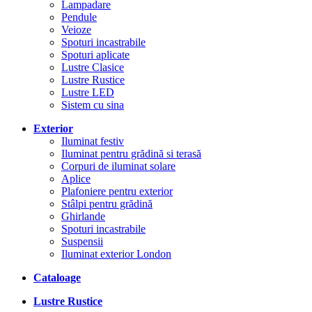
Lampadare
Pendule
Veioze
Spoturi incastrabile
Spoturi aplicate
Lustre Clasice
Lustre Rustice
Lustre LED
Sistem cu sina
Exterior
Iluminat festiv
Iluminat pentru grădină si terasă
Corpuri de iluminat solare
Aplice
Plafoniere pentru exterior
Stâlpi pentru grădină
Ghirlande
Spoturi incastrabile
Suspensii
Iluminat exterior London
Cataloage
Lustre Rustice