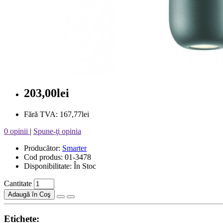
203,00lei
Fără TVA: 167,77lei
0 opinii
|
Spune-ţi opinia
Producător:
Smarter
Cod produs: 01-3478
Disponibilitate: În Stoc
Cantitate
Adaugă în Coş
Etichete: