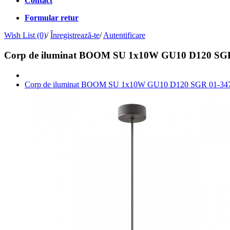
Contact
Formular retur
Wish List (0)
/
Înregistrează-te
/
Autentificare
Corp de iluminat BOOM SU 1x10W GU10 D120 SGR
Corp de iluminat BOOM SU 1x10W GU10 D120 SGR 01-34