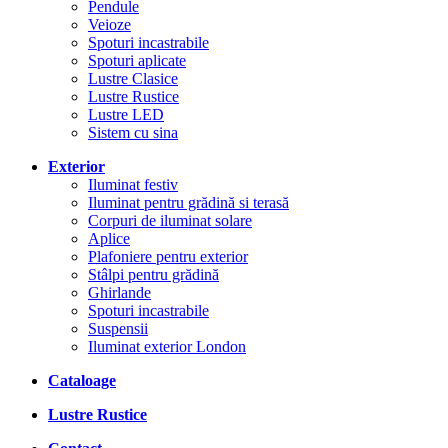
Pendule
Veioze
Spoturi incastrabile
Spoturi aplicate
Lustre Clasice
Lustre Rustice
Lustre LED
Sistem cu sina
Exterior
Iluminat festiv
Iluminat pentru grădină si terasă
Corpuri de iluminat solare
Aplice
Plafoniere pentru exterior
Stâlpi pentru grădină
Ghirlande
Spoturi incastrabile
Suspensii
Iluminat exterior London
Cataloage
Lustre Rustice