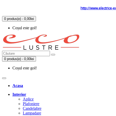
Tel: 0731.838.363 / 0723.293.034
Site secundar
http://www.electrice-e
0 produs(e) - 0,00lei
Coșul este gol!
0 produs(e) - 0,00lei
Coșul este gol!
Acasa
Interior
Aplice
Plafoniere
Candelabre
Lampadare