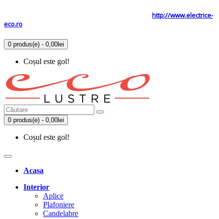
Tel: 0731.838.363 / 0723.293.034
Site secundar
http://www.electrice-
eco.ro
0 produs(e) - 0,00lei
Coșul este gol!
0 produs(e) - 0,00lei
Coșul este gol!
Acasa
Interior
Aplice
Plafoniere
Candelabre