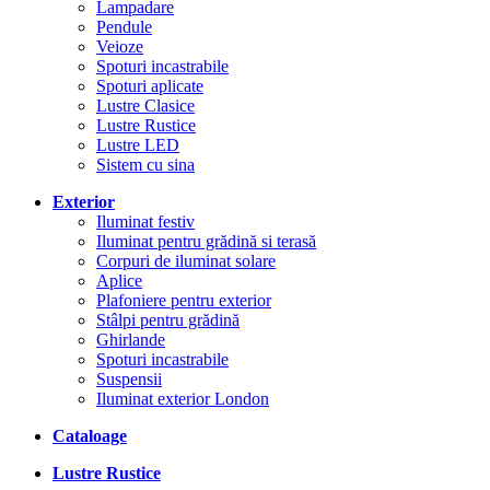
Lampadare
Pendule
Veioze
Spoturi incastrabile
Spoturi aplicate
Lustre Clasice
Lustre Rustice
Lustre LED
Sistem cu sina
Exterior
Iluminat festiv
Iluminat pentru grădină si terasă
Corpuri de iluminat solare
Aplice
Plafoniere pentru exterior
Stâlpi pentru grădină
Ghirlande
Spoturi incastrabile
Suspensii
Iluminat exterior London
Cataloage
Lustre Rustice