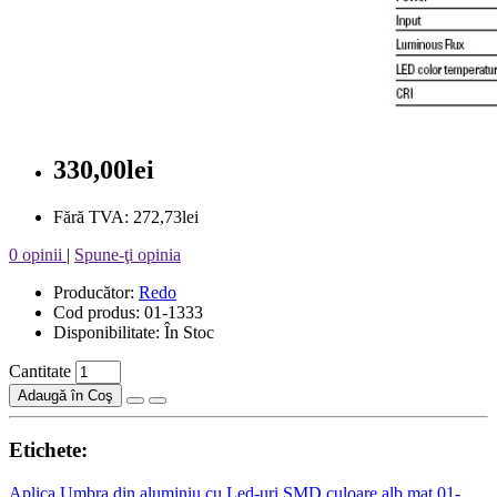
330,00lei
Fără TVA: 272,73lei
0 opinii
|
Spune-ţi opinia
Producător:
Redo
Cod produs: 01-1333
Disponibilitate: În Stoc
Cantitate
Adaugă în Coş
Etichete:
Aplica Umbra din aluminiu cu Led-uri SMD culoare alb mat 01-