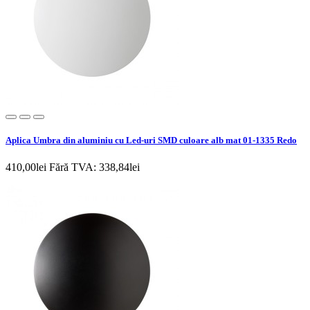
Aplica Umbra din aluminiu cu Led-uri SMD culoare alb mat 01-1335 Redo
410,00lei
Fără TVA: 338,84lei