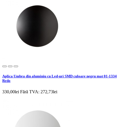
Aplica Umbra din aluminiu cu Led-uri SMD culoare negru mat 01-1334
Redo
330,00lei
Fără TVA: 272,73lei