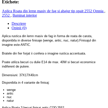
Etichete:
Aplica Roata din lemn masiv de fag si abajur tip opait 2552 Omnia
,
2552
,
Iluminat interior
Descriere
Opinii (0)
Aplica rustica din lemn masiv de fag in forma de roata de caruta,
disponibila in diverse finisaje (wenge, antic, nuc, natur).Finisajul din
imagine este ANTIC.
Bratele din fier forjat ii confera o imagine rustica accentuata.
Poate utiliza becuri cu dulie E14 de max. 40W si becuri economice
indiferent de putere.
Dimensiuni: 37X17X40cm
Disponibila in 4 variante de finisaj:
wenge
antic
nuc
natur
Aplica Roata 3 becuri finisaj antic COD:2552