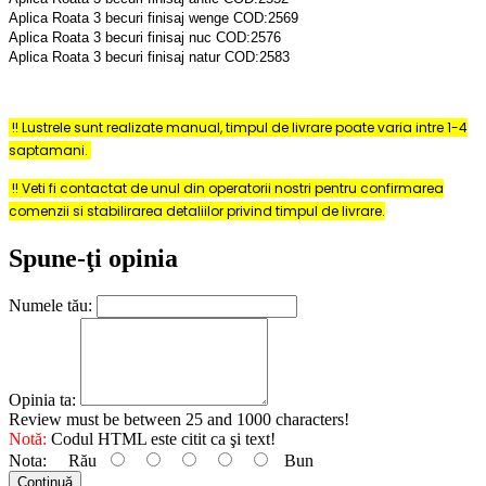
Aplica Roata 3 becuri finisaj wenge COD:2569
Aplica Roata 3 becuri finisaj nuc COD:2576
Aplica Roata 3 becuri finisaj natur COD:2583
!! Lustrele sunt realizate manual, timpul de livrare poate varia intre 1-4
saptamani.
!! Veti fi contactat de unul din operatorii nostri pentru confirmarea
comenzii si stabilirarea detaliilor privind timpul de livrare.
Spune-ţi opinia
Numele tău:
Opinia ta:
Review must be between 25 and 1000 characters!
Notă:
Codul HTML este citit ca şi text!
Nota:
Rău
Bun
Continuă