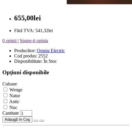
655,00lei
Fără TVA: 541,32lei
0 opinii
|
Spune-ţi opinia
Producător:
Omnia Electric
Cod produs: 2552
Disponibilitate: În Stoc
Opţiuni disponibile
Culoare
Wenge
Natur
Antic
Nuc
Cantitate
Adaugă în Coş