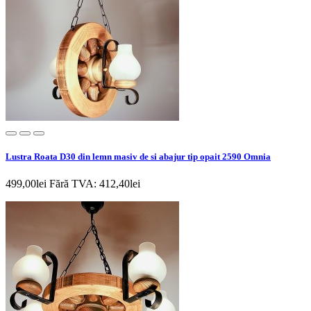
Lustra Roata D30 din lemn masiv de si abajur tip opait 2590 Omnia
499,00lei
Fără TVA: 412,40lei