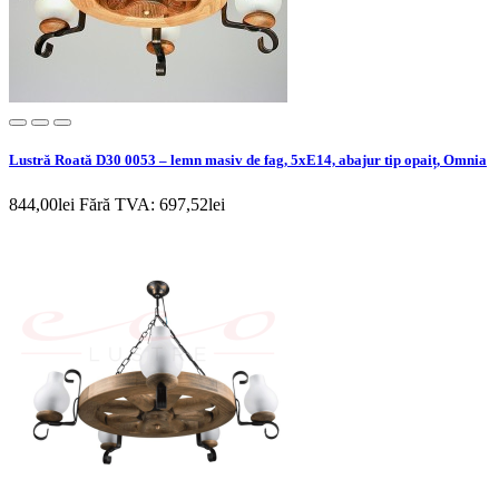
Lustră Roată D30 0053 – lemn masiv de fag, 5xE14, abajur tip opaiț, Omnia
844,00lei
Fără TVA: 697,52lei