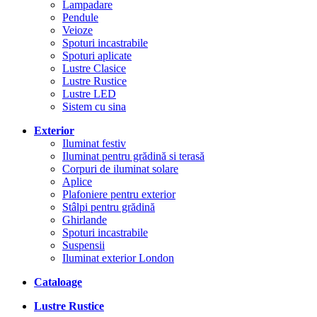
Lampadare
Pendule
Veioze
Spoturi incastrabile
Spoturi aplicate
Lustre Clasice
Lustre Rustice
Lustre LED
Sistem cu sina
Exterior
Iluminat festiv
Iluminat pentru grădină si terasă
Corpuri de iluminat solare
Aplice
Plafoniere pentru exterior
Stâlpi pentru grădină
Ghirlande
Spoturi incastrabile
Suspensii
Iluminat exterior London
Cataloage
Lustre Rustice