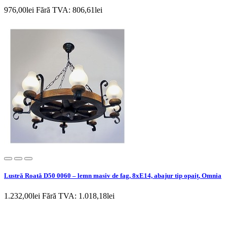
976,00lei
Fără TVA: 806,61lei
Lustră Roată D50 0060 – lemn masiv de fag, 8xE14, abajur tip opaiț, Omnia
1.232,00lei
Fără TVA: 1.018,18lei