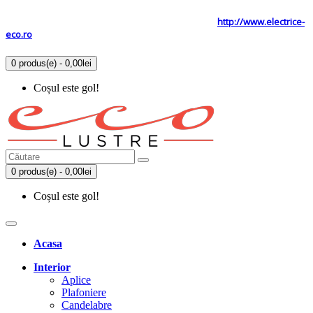
Tel: 0731.838.363 / 0723.293.034
Site secundar
http://www.electrice-
eco.ro
0 produs(e) - 0,00lei
Coșul este gol!
0 produs(e) - 0,00lei
Coșul este gol!
Acasa
Interior
Aplice
Plafoniere
Candelabre