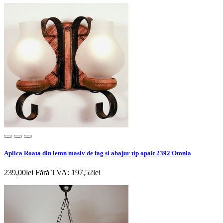
Aplica Roata din lemn masiv de fag si abajur tip opait 2392 Omnia
239,00lei
Fără TVA: 197,52lei