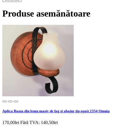
Produse asemănătoare
Aplica Roata din lemn masiv de fag si abajur tip opait 2354 Omnia
170,00lei
Fără TVA: 140,50lei