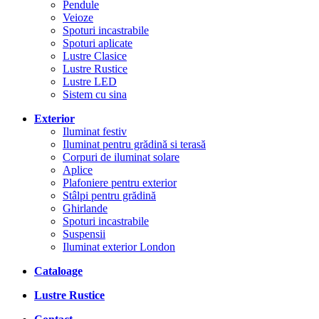
Pendule
Veioze
Spoturi incastrabile
Spoturi aplicate
Lustre Clasice
Lustre Rustice
Lustre LED
Sistem cu sina
Exterior
Iluminat festiv
Iluminat pentru grădină si terasă
Corpuri de iluminat solare
Aplice
Plafoniere pentru exterior
Stâlpi pentru grădină
Ghirlande
Spoturi incastrabile
Suspensii
Iluminat exterior London
Cataloage
Lustre Rustice