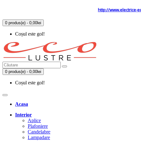
Tel: 0731.838.363 / 0723.293.034
Site secundar
http://www.electrice-e
0 produs(e) - 0,00lei
Coșul este gol!
0 produs(e) - 0,00lei
Coșul este gol!
Acasa
Interior
Aplice
Plafoniere
Candelabre
Lampadare