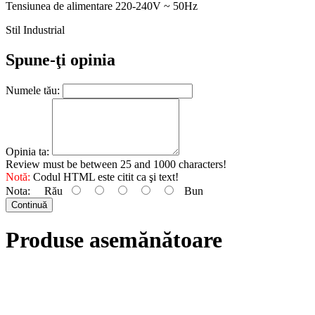
Tensiunea de alimentare 220-240V ~ 50Hz
Stil Industrial
Spune-ţi opinia
Numele tău:
Opinia ta:
Review must be between 25 and 1000 characters!
Notă:
Codul HTML este citit ca şi text!
Nota:
Rău
Bun
Continuă
Produse asemănătoare