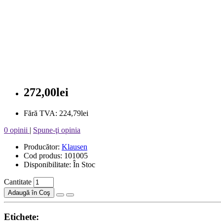
272,00lei
Fără TVA: 224,79lei
0 opinii
|
Spune-ţi opinia
Producător:
Klausen
Cod produs: 101005
Disponibilitate: În Stoc
Cantitate
Adaugă în Coş
Etichete: