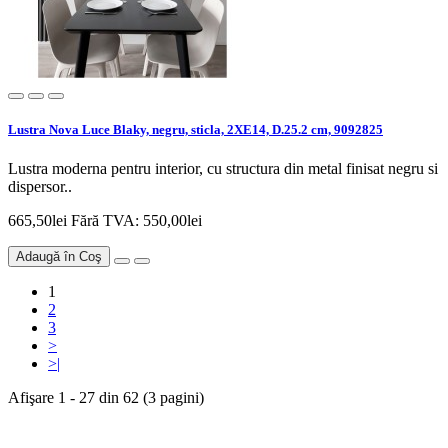
Lustra Nova Luce Blaky, negru, sticla, 2XE14, D.25.2 cm, 9092825
Lustra moderna pentru interior, cu structura din metal finisat negru si
dispersor..
665,50lei
Fără TVA: 550,00lei
Adaugă în Coş
1
2
3
>
>|
Afişare 1 - 27 din 62 (3 pagini)
Newsletter