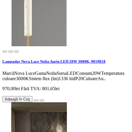
Lampadar Nova Luce Nolia Auriu LED 20W 3000K, 9019818
MarcăNova LuceGamaNoliaSursaLEDConsum20WTemperatura
culoare3000KSistem flux (lm)1336 lmIP20CuloareAu..
970,00lei
Fără TVA: 801,65lei
Adaugă în Coş