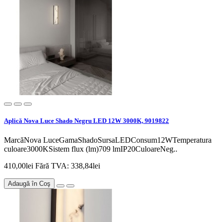
Aplică Nova Luce Shado Negru LED 12W 3000K, 9019822
MarcăNova LuceGamaShadoSursaLEDConsum12WTemperatura
culoare3000KSistem flux (lm)709 lmIP20CuloareNeg..
410,00lei
Fără TVA: 338,84lei
Adaugă în Coş