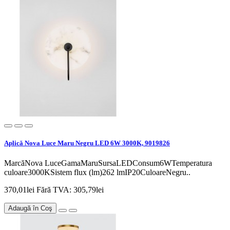
Aplică Nova Luce Maru Negru LED 6W 3000K, 9019826
MarcăNova LuceGamaMaruSursaLEDConsum6WTemperatura
culoare3000KSistem flux (lm)262 lmIP20CuloareNegru..
370,01lei
Fără TVA: 305,79lei
Adaugă în Coş