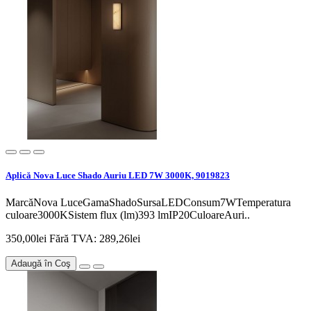
Aplică Nova Luce Shado Auriu LED 7W 3000K, 9019823
MarcăNova LuceGamaShadoSursaLEDConsum7WTemperatura
culoare3000KSistem flux (lm)393 lmIP20CuloareAuri..
350,00lei
Fără TVA: 289,26lei
Adaugă în Coş