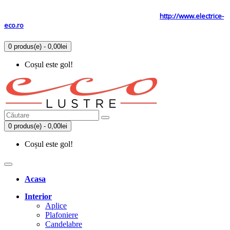
Tel: 0731.838.363 / 0723.293.034
Site secundar
http://www.electrice-
eco.ro
0 produs(e) - 0,00lei
Coșul este gol!
0 produs(e) - 0,00lei
Coșul este gol!
Acasa
Interior
Aplice
Plafoniere
Candelabre