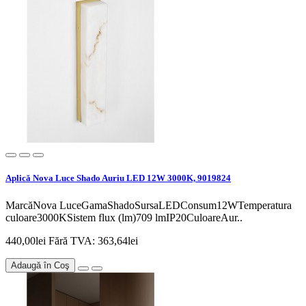
Aplică Nova Luce Shado Auriu LED 12W 3000K, 9019824
MarcăNova LuceGamaShadoSursaLEDConsum12WTemperatura
culoare3000KSistem flux (lm)709 lmIP20CuloareAur..
440,00lei
Fără TVA: 363,64lei
Adaugă în Coş