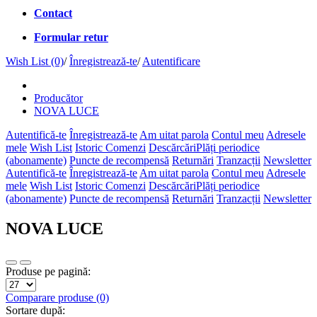
Contact
Formular retur
Wish List (0)
/
Înregistrează-te
/
Autentificare
Producător
NOVA LUCE
Autentifică-te
Înregistrează-te
Am uitat parola
Contul meu
Adresele
mele
Wish List
Istoric Comenzi
Descărcări
Plăți periodice
(abonamente)
Puncte de recompensă
Returnări
Tranzacții
Newsletter
Autentifică-te
Înregistrează-te
Am uitat parola
Contul meu
Adresele
mele
Wish List
Istoric Comenzi
Descărcări
Plăți periodice
(abonamente)
Puncte de recompensă
Returnări
Tranzacții
Newsletter
NOVA LUCE
Produse pe pagină:
Comparare produse (0)
Sortare după: