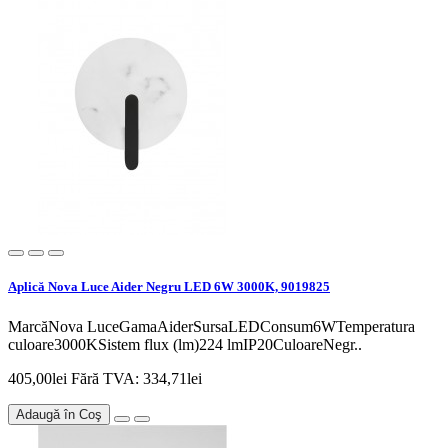
Aplică Nova Luce Aider Negru LED 6W 3000K, 9019825
MarcăNova LuceGamaAiderSursaLEDConsum6WTemperatura
culoare3000KSistem flux (lm)224 lmIP20CuloareNegr..
405,00lei
Fără TVA: 334,71lei
Adaugă în Coş