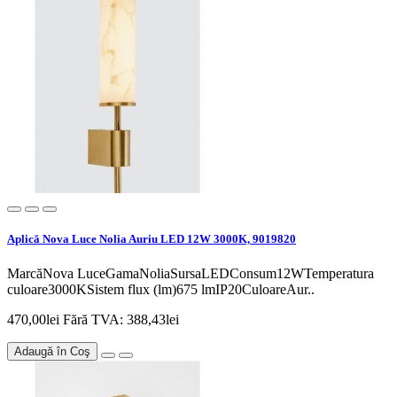
Aplică Nova Luce Nolia Auriu LED 12W 3000K, 9019820
MarcăNova LuceGamaNoliaSursaLEDConsum12WTemperatura
culoare3000KSistem flux (lm)675 lmIP20CuloareAur..
470,00lei
Fără TVA: 388,43lei
Adaugă în Coş