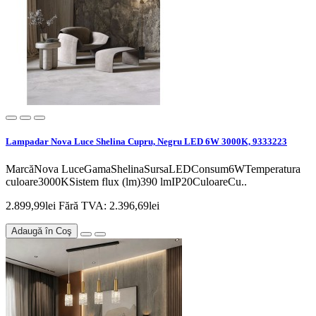
Lampadar Nova Luce Shelina Cupru, Negru LED 6W 3000K, 9333223
MarcăNova LuceGamaShelinaSursaLEDConsum6WTemperatura
culoare3000KSistem flux (lm)390 lmIP20CuloareCu..
2.899,99lei
Fără TVA: 2.396,69lei
Adaugă în Coş