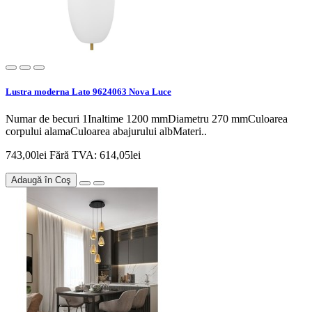
Lustra moderna Lato 9624063 Nova Luce
Numar de becuri 1Inaltime 1200 mmDiametru 270 mmCuloarea
corpului alamaCuloarea abajurului albMateri..
743,00lei
Fără TVA: 614,05lei
Adaugă în Coş