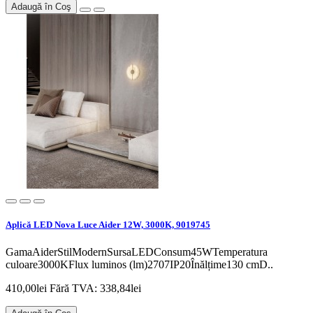
Adaugă în Coş
Aplică LED Nova Luce Aider 12W, 3000K, 9019745
GamaAiderStilModernSursaLEDConsum45WTemperatura
culoare3000KFlux luminos (lm)2707IP20Înălțime130 cmD..
410,00lei
Fără TVA: 338,84lei