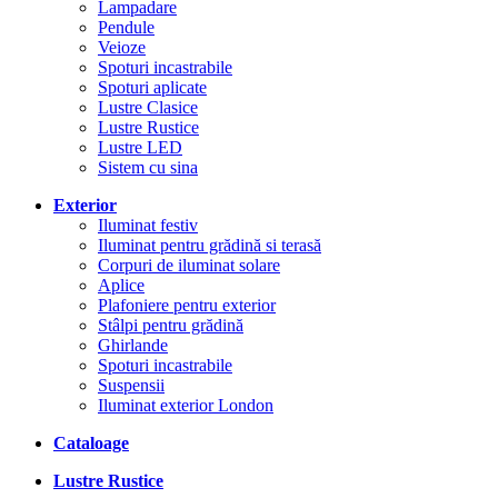
Lampadare
Pendule
Veioze
Spoturi incastrabile
Spoturi aplicate
Lustre Clasice
Lustre Rustice
Lustre LED
Sistem cu sina
Exterior
Iluminat festiv
Iluminat pentru grădină si terasă
Corpuri de iluminat solare
Aplice
Plafoniere pentru exterior
Stâlpi pentru grădină
Ghirlande
Spoturi incastrabile
Suspensii
Iluminat exterior London
Cataloage
Lustre Rustice