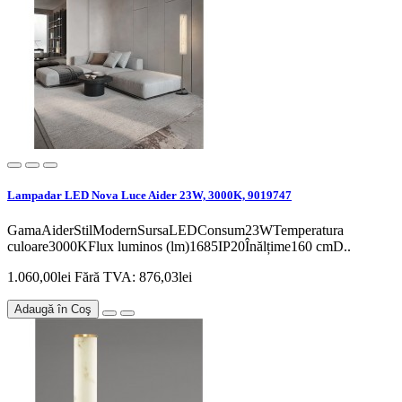
Lampadar LED Nova Luce Aider 23W, 3000K, 9019747
GamaAiderStilModernSursaLEDConsum23WTemperatura
culoare3000KFlux luminos (lm)1685IP20Înălțime160 cmD..
1.060,00lei
Fără TVA: 876,03lei
Adaugă în Coş