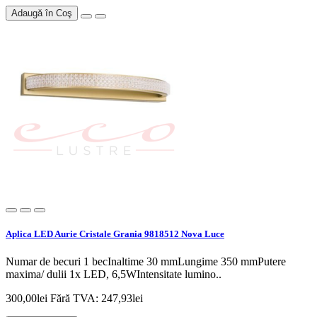
Adaugă în Coş
Aplica LED Aurie Cristale Grania 9818512 Nova Luce
Numar de becuri 1 becInaltime 30 mmLungime 350 mmPutere
maxima/ dulii 1x LED, 6,5WIntensitate lumino..
300,00lei
Fără TVA: 247,93lei