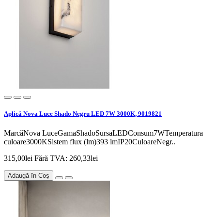
Aplică Nova Luce Shado Negru LED 7W 3000K, 9019821
MarcăNova LuceGamaShadoSursaLEDConsum7WTemperatura
culoare3000KSistem flux (lm)393 lmIP20CuloareNegr..
315,00lei
Fără TVA: 260,33lei
Adaugă în Coş