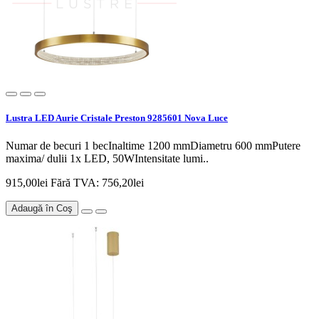
Lustra LED Aurie Cristale Preston 9285601 Nova Luce
Numar de becuri 1 becInaltime 1200 mmDiametru 600 mmPutere
maxima/ dulii 1x LED, 50WIntensitate lumi..
915,00lei
Fără TVA: 756,20lei
Adaugă în Coş