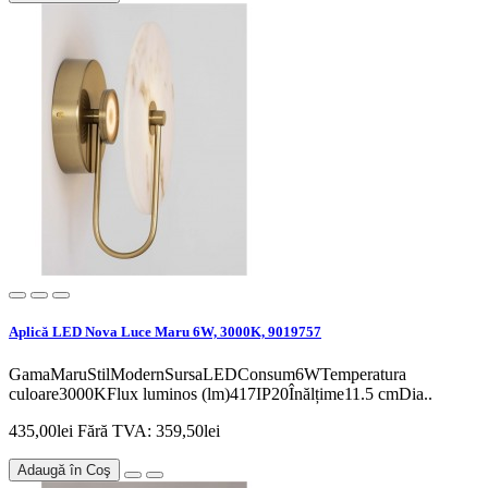
Aplică LED Nova Luce Maru 6W, 3000K, 9019757
GamaMaruStilModernSursaLEDConsum6WTemperatura
culoare3000KFlux luminos (lm)417IP20Înălțime11.5 cmDia..
435,00lei
Fără TVA: 359,50lei
Adaugă în Coş