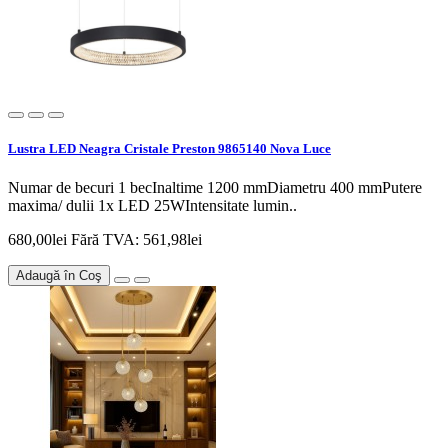
Lustra LED Neagra Cristale Preston 9865140 Nova Luce
Numar de becuri 1 becInaltime 1200 mmDiametru 400 mmPutere
maxima/ dulii 1x LED 25WIntensitate lumin..
680,00lei
Fără TVA: 561,98lei
Adaugă în Coş