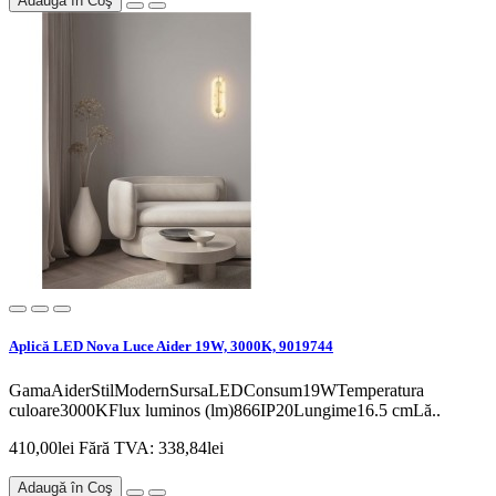
Adaugă în Coş
Aplică LED Nova Luce Aider 19W, 3000K, 9019744
GamaAiderStilModernSursaLEDConsum19WTemperatura
culoare3000KFlux luminos (lm)866IP20Lungime16.5 cmLă..
410,00lei
Fără TVA: 338,84lei
Adaugă în Coş