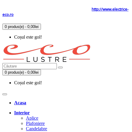
Tel: 0731.838.363 / 0723.293.034
Site secundar
http://www.electrice-
eco.ro
0 produs(e) - 0,00lei
Coșul este gol!
0 produs(e) - 0,00lei
Coșul este gol!
Acasa
Interior
Aplice
Plafoniere
Candelabre