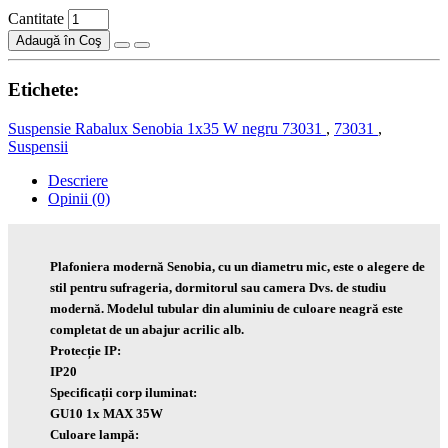
Cantitate
Adaugă în Coş
Etichete:
Suspensie Rabalux Senobia 1x35 W negru 73031
,
73031
,
Suspensii
Descriere
Opinii (0)
Plafoniera modernă Senobia, cu un diametru mic, este o alegere de
stil pentru sufrageria, dormitorul sau camera Dvs. de studiu
modernă. Modelul tubular din aluminiu de culoare neagră este
completat de un abajur acrilic alb.
Protecție IP:
IP20
Specificații corp iluminat:
GU10 1x MAX 35W
Culoare lampă: