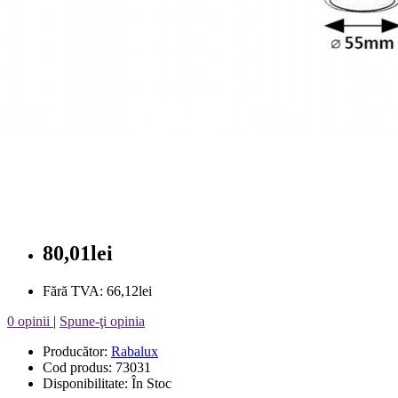
80,01lei
Fără TVA: 66,12lei
0 opinii
|
Spune-ţi opinia
Producător:
Rabalux
Cod produs: 73031
Disponibilitate: În Stoc