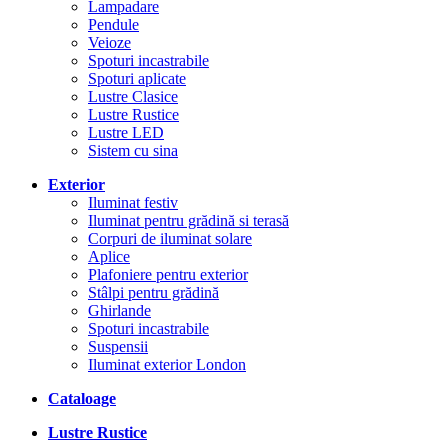
Lampadare
Pendule
Veioze
Spoturi incastrabile
Spoturi aplicate
Lustre Clasice
Lustre Rustice
Lustre LED
Sistem cu sina
Exterior
Iluminat festiv
Iluminat pentru grădină si terasă
Corpuri de iluminat solare
Aplice
Plafoniere pentru exterior
Stâlpi pentru grădină
Ghirlande
Spoturi incastrabile
Suspensii
Iluminat exterior London
Cataloage
Lustre Rustice