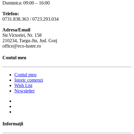
Duminica: 09:00 – 16:00
Telefon:
0731.838.363 / 0723.293.034
Adresa/Email
Str.Victoriei, Nr. 158
210234, Targu-Jiu, Jud. Gorj
office@eco-lustre.ro
Contul meu
Contul meu
Istoric comenzi
Wish List
Newsletter
Informaţii