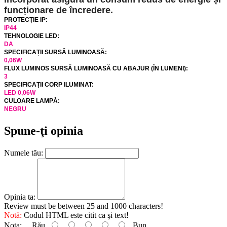
funcționare de încredere.
PROTECȚIE IP:
IP44
TEHNOLOGIE LED:
DA
SPECIFICAȚII SURSĂ LUMINOASĂ:
0,06W
FLUX LUMINOS SURSĂ LUMINOASĂ CU ABAJUR (ÎN LUMENI):
3
SPECIFICAȚII CORP ILUMINAT:
LED 0,06W
CULOARE LAMPĂ:
NEGRU
Spune-ţi opinia
Numele tău:
Opinia ta:
Review must be between 25 and 1000 characters!
Notă:
Codul HTML este citit ca şi text!
Nota:
Rău
Bun