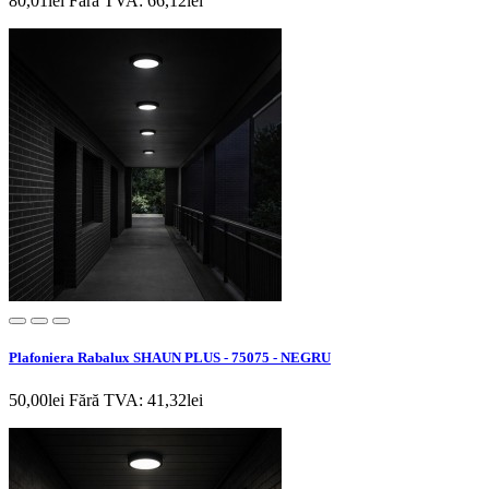
80,01lei
Fără TVA: 66,12lei
Plafoniera Rabalux SHAUN PLUS - 75075 - NEGRU
50,00lei
Fără TVA: 41,32lei