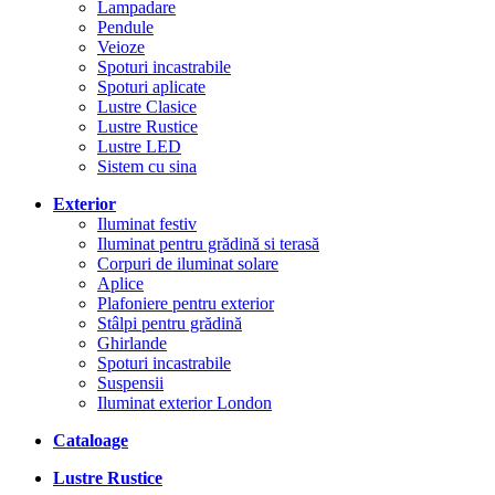
Lampadare
Pendule
Veioze
Spoturi incastrabile
Spoturi aplicate
Lustre Clasice
Lustre Rustice
Lustre LED
Sistem cu sina
Exterior
Iluminat festiv
Iluminat pentru grădină si terasă
Corpuri de iluminat solare
Aplice
Plafoniere pentru exterior
Stâlpi pentru grădină
Ghirlande
Spoturi incastrabile
Suspensii
Iluminat exterior London
Cataloage
Lustre Rustice