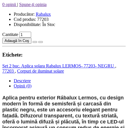
0 opinii
|
Spune-ţi opinia
Producător:
Rabalux
Cod produs: 77203
Disponibilitate: În Stoc
Cantitate
Adaugă în Coş
Etichete:
Set 2 buc. Aplica solara Rabalux LERMOS- 77203- NEGRU
,
77203
,
Corpuri de iluminat solare
Descriere
Opinii (0)
Aplica
pentru exterior Rábalux Lermos, cu design
modern în formă de semisferă și carcasă din
plastic negru, este un accesoriu elegant pentru
fațadă. Difuzorul transparent, cu textură striată,
oferă o lumină difuză și plăcută, în timp ce LED-ul
încorporat asigură un consum redus de energie și