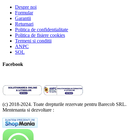
Despre noi
Formular
Garantii
Returnari
Politica de confidentialitate
Politica de fisiere cookies
Termeni si conditii
ANPC
SOL
Facebook
(c) 2018-2024. Toate drepturile rezervate pentru Barecob SRL.
Mentenanta si dezvoltare :
A T Labs SRL