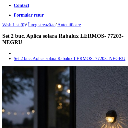
Contact
Formular retur
Wish List (0)
/
Înregistrează-te
/
Autentificare
Set 2 buc. Aplica solara Rabalux LERMOS- 77203-
NEGRU
Set 2 buc. Aplica solara Rabalux LERMOS- 77203- NEGRU