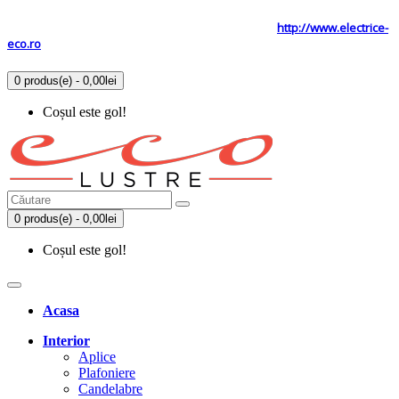
Tel: 0731.838.363 / 0723.293.034
Site secundar
http://www.electrice-
eco.ro
0 produs(e) - 0,00lei
Coșul este gol!
0 produs(e) - 0,00lei
Coșul este gol!
Acasa
Interior
Aplice
Plafoniere
Candelabre