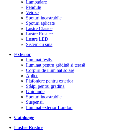
Lampadare
Pendule
Veioze
Spoturi incastrabile
Spoturi aplicate
Lustre Clasice
Lustre Rustice
Lustre LED
Sistem cu sina
Exterior
Iluminat festiv
Iluminat pentru grădină si terasă
Corpuri de iluminat solare
Aplice
Plafoniere pentru exterior
Stâlpi pentru grădină
Ghirlande
Spoturi incastrabile
Suspensii
Iluminat exterior London
Cataloage
Lustre Rustice