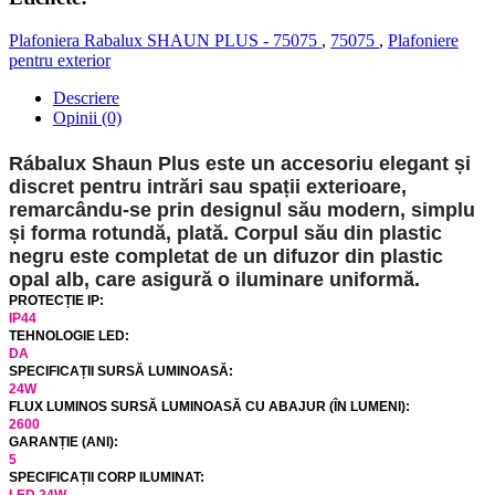
Plafoniera Rabalux SHAUN PLUS - 75075
,
75075
,
Plafoniere
pentru exterior
Descriere
Opinii (0)
Rábalux Shaun Plus este un accesoriu elegant și
discret pentru intrări sau spații exterioare,
remarcându-se prin designul său modern, simplu
și forma rotundă, plată. Corpul său din plastic
negru este completat de un difuzor din plastic
opal alb, care asigură o iluminare uniformă.
PROTECȚIE IP:
IP44
TEHNOLOGIE LED:
DA
SPECIFICAȚII SURSĂ LUMINOASĂ:
24W
FLUX LUMINOS SURSĂ LUMINOASĂ CU ABAJUR (ÎN LUMENI):
2600
GARANȚIE (ANI):
5
SPECIFICAȚII CORP ILUMINAT: