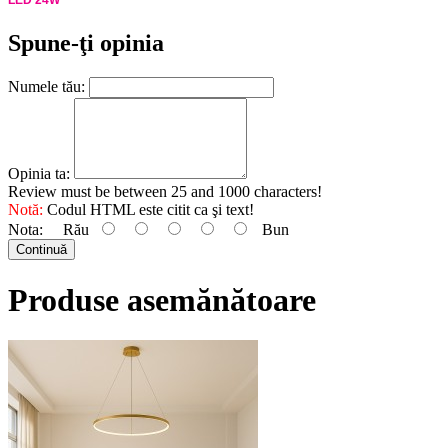
LED 24W
Spune-ţi opinia
Numele tău:
Opinia ta:
Review must be between 25 and 1000 characters!
Notă:
Codul HTML este citit ca şi text!
Nota:
Rău
Bun
Continuă
Produse asemănătoare