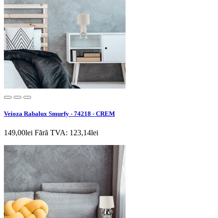
Veioza Rabalux Smurfy - 74218 - CREM
149,00lei
Fără TVA: 123,14lei