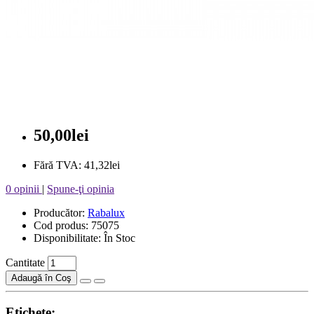
50,00lei
Fără TVA: 41,32lei
0 opinii
|
Spune-ţi opinia
Producător:
Rabalux
Cod produs: 75075
Disponibilitate: În Stoc
Cantitate
Adaugă în Coş
Etichete: