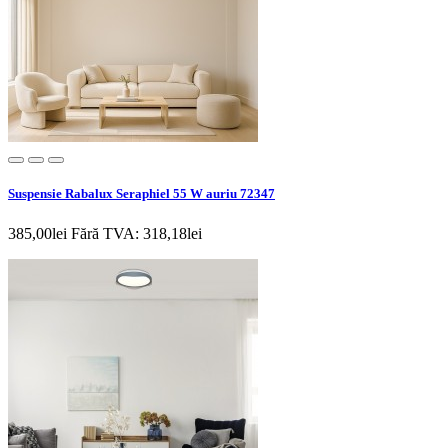
Suspensie Rabalux Seraphiel 55 W auriu 72347
385,00lei
Fără TVA: 318,18lei