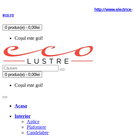
Tel: 0731.838.363 / 0723.293.034
Site secundar
http://www.electrice-
eco.ro
0 produs(e) - 0,00lei
Coșul este gol!
0 produs(e) - 0,00lei
Coșul este gol!
Acasa
Interior
Aplice
Plafoniere
Candelabre