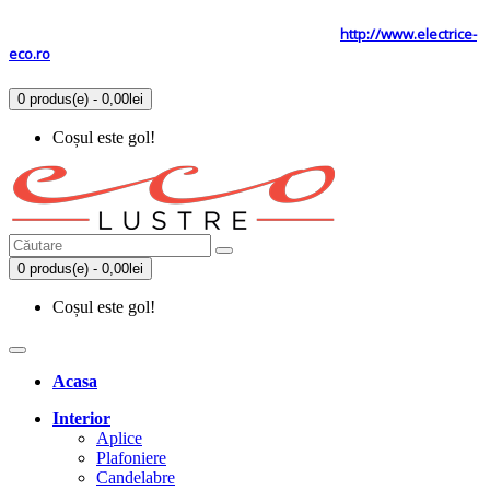
Tel: 0731.838.363 / 0723.293.034
Site secundar
http://www.electrice-
eco.ro
0 produs(e) - 0,00lei
Coșul este gol!
0 produs(e) - 0,00lei
Coșul este gol!
Acasa
Interior
Aplice
Plafoniere
Candelabre