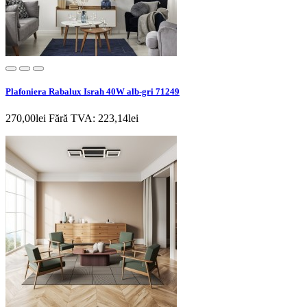
Plafoniera Rabalux Israh 40W alb-gri 71249
270,00lei
Fără TVA: 223,14lei