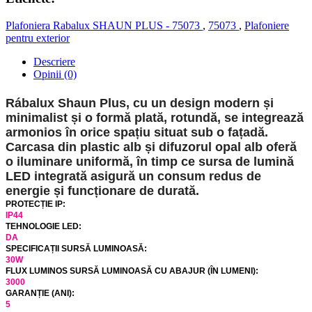
Plafoniera Rabalux SHAUN PLUS - 75073
,
75073
,
Plafoniere
pentru exterior
Descriere
Opinii (0)
Rábalux Shaun Plus, cu un design modern și
minimalist și o formă plată, rotundă, se integrează
armonios în orice spațiu situat sub o fațadă.
Carcasa din plastic alb și difuzorul opal alb oferă
o iluminare uniformă, în timp ce sursa de lumină
LED integrată asigură un consum redus de
energie și funcționare de durată.
PROTECȚIE IP:
IP44
TEHNOLOGIE LED:
DA
SPECIFICAȚII SURSĂ LUMINOASĂ:
30W
FLUX LUMINOS SURSĂ LUMINOASĂ CU ABAJUR (ÎN LUMENI):
3000
GARANȚIE (ANI):
5