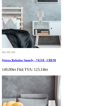
Veioza Rabalux Smurfy - 74218 - CREM
149,00lei
Fără TVA: 123,14lei