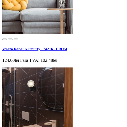
Veioza Rabalux Smurfy - 74216 - CROM
124,00lei
Fără TVA: 102,48lei