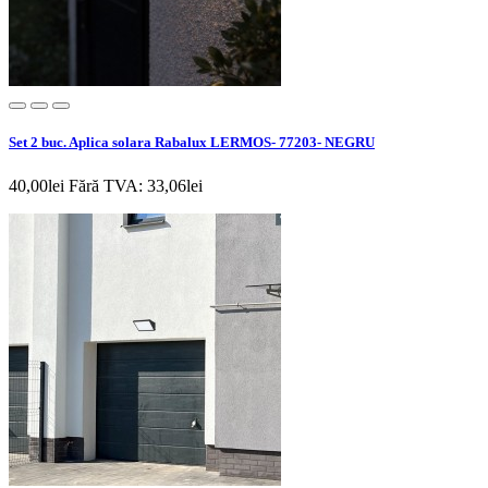
Set 2 buc. Aplica solara Rabalux LERMOS- 77203- NEGRU
40,00lei
Fără TVA: 33,06lei