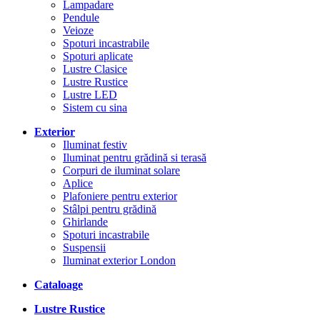
Lampadare
Pendule
Veioze
Spoturi incastrabile
Spoturi aplicate
Lustre Clasice
Lustre Rustice
Lustre LED
Sistem cu sina
Exterior
Iluminat festiv
Iluminat pentru grădină si terasă
Corpuri de iluminat solare
Aplice
Plafoniere pentru exterior
Stâlpi pentru grădină
Ghirlande
Spoturi incastrabile
Suspensii
Iluminat exterior London
Cataloage
Lustre Rustice