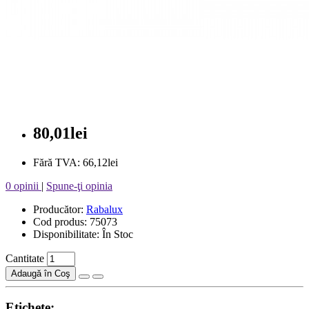
80,01lei
Fără TVA: 66,12lei
0 opinii
|
Spune-ţi opinia
Producător:
Rabalux
Cod produs: 75073
Disponibilitate: În Stoc
Cantitate
Adaugă în Coş
Etichete: