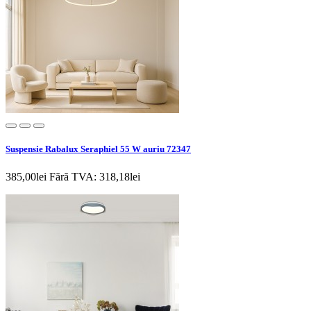
Suspensie Rabalux Seraphiel 55 W auriu 72347
385,00lei
Fără TVA: 318,18lei