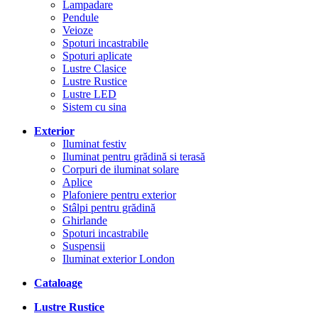
Lampadare
Pendule
Veioze
Spoturi incastrabile
Spoturi aplicate
Lustre Clasice
Lustre Rustice
Lustre LED
Sistem cu sina
Exterior
Iluminat festiv
Iluminat pentru grădină si terasă
Corpuri de iluminat solare
Aplice
Plafoniere pentru exterior
Stâlpi pentru grădină
Ghirlande
Spoturi incastrabile
Suspensii
Iluminat exterior London
Cataloage
Lustre Rustice