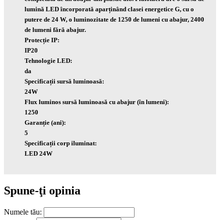
lumină LED încorporată aparținând clasei energetice G, cu o
putere de 24 W, o luminozitate de 1250 de lumeni cu abajur, 2400
de lumeni fără abajur.
Protecție IP:
IP20
Tehnologie LED:
da
Specificații sursă luminoasă:
24W
Flux luminos sursă luminoasă cu abajur (în lumeni):
1250
Garanție (ani):
5
Specificații corp iluminat:
LED 24W
Spune-ţi opinia
Numele tău: