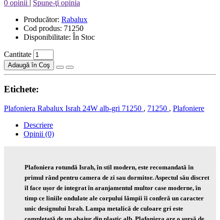
0 opinii
|
Spune-ţi opinia
Producător:
Rabalux
Cod produs: 71250
Disponibilitate: În Stoc
Cantitate
Adaugă în Coş
Etichete:
Plafoniera Rabalux Israh 24W alb-gri 71250
,
71250
,
Plafoniere
Descriere
Opinii (0)
Plafoniera rotundă Israh, în stil modern, este recomandată în
primul rând pentru camera de zi sau dormitor. Aspectul său discret
îl face ușor de integrat în aranjamentul multor case moderne, în
timp ce liniile ondulate ale corpului lămpii îi conferă un caracter
unic designului Israh. Lampa metalică de culoare gri este
completată de un abajur din plastic alb. Plafoniera are o sursă de