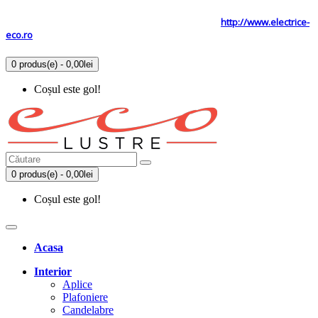
Tel: 0731.838.363 / 0723.293.034
Site secundar
http://www.electrice-
eco.ro
0 produs(e) - 0,00lei
Coșul este gol!
0 produs(e) - 0,00lei
Coșul este gol!
Acasa
Interior
Aplice
Plafoniere
Candelabre