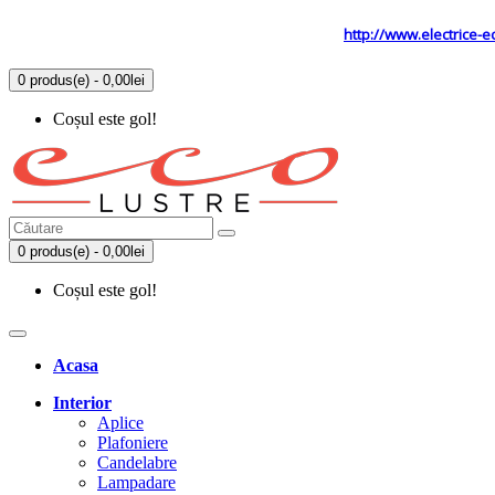
Tel: 0731.838.363 / 0723.293.034
Site secundar
http://www.electrice-e
0 produs(e) - 0,00lei
Coșul este gol!
0 produs(e) - 0,00lei
Coșul este gol!
Acasa
Interior
Aplice
Plafoniere
Candelabre
Lampadare