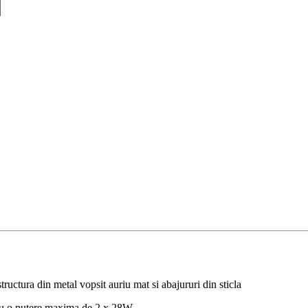
ructura din metal vopsit auriu mat si abajururi din sticla
tru o putere maxima de 2 x 28W.