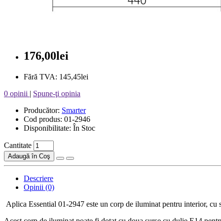
176,00lei
Fără TVA: 145,45lei
0 opinii
|
Spune-ţi opinia
Producător:
Smarter
Cod produs: 01-2946
Disponibilitate: În Stoc
Cantitate
Adaugă în Coş
Descriere
Opinii (0)
Aplica Essential 01-2947 este un corp de iluminat pentru interior, cu st
Acest corp de iluminat poate fi dotat cu doua surse cu dulie E14 pen