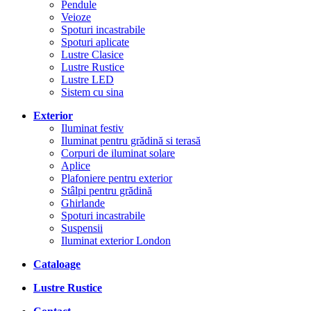
Pendule
Veioze
Spoturi incastrabile
Spoturi aplicate
Lustre Clasice
Lustre Rustice
Lustre LED
Sistem cu sina
Exterior
Iluminat festiv
Iluminat pentru grădină si terasă
Corpuri de iluminat solare
Aplice
Plafoniere pentru exterior
Stâlpi pentru grădină
Ghirlande
Spoturi incastrabile
Suspensii
Iluminat exterior London
Cataloage
Lustre Rustice