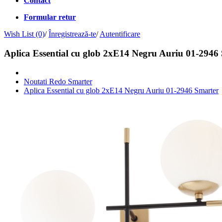
Contact
Formular retur
Wish List (0)
/
Înregistrează-te
/
Autentificare
Aplica Essential cu glob 2xE14 Negru Auriu 01-2946
Noutati Redo Smarter
Aplica Essential cu glob 2xE14 Negru Auriu 01-2946 Smarter