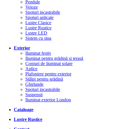
Pendule
Veioze
Spoturi incastrabile
Spoturi aplicate
Lustre Clasice
Lustre Rustice
Lustre LED
Sistem cu sina
Exterior
Iluminat festiv
Iluminat pentru grădină si terasă
Corpuri de iluminat solare
Aplice
Plafoniere pentru exterior
Stâlpi pentru grădină
Ghirlande
Spoturi incastrabile
Suspensii
Iluminat exterior London
Cataloage
Lustre Rustice