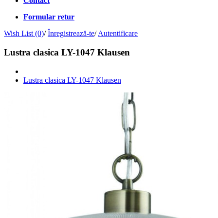
Contact
Formular retur
Wish List (0)
/
Înregistrează-te
/
Autentificare
Lustra clasica LY-1047 Klausen
Lustra clasica LY-1047 Klausen