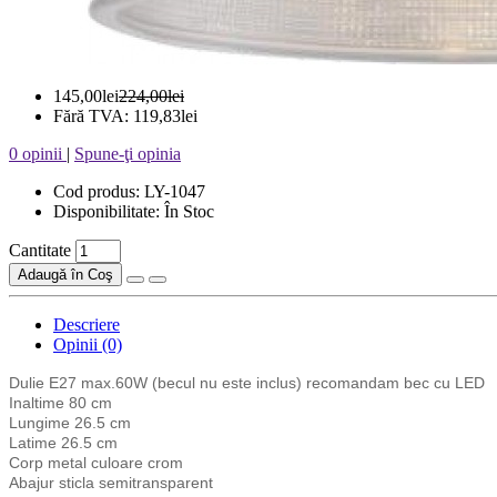
145,00lei
224,00lei
Fără TVA: 119,83lei
0 opinii
|
Spune-ţi opinia
Cod produs: LY-1047
Disponibilitate: În Stoc
Cantitate
Adaugă în Coş
Descriere
Opinii (0)
Dulie E27 max.60W (becul nu este inclus) recomandam bec cu LED
Inaltime 80 cm
Lungime 26.5 cm
Latime 26.5 cm
Corp metal culoare crom
Abajur sticla semitransparent