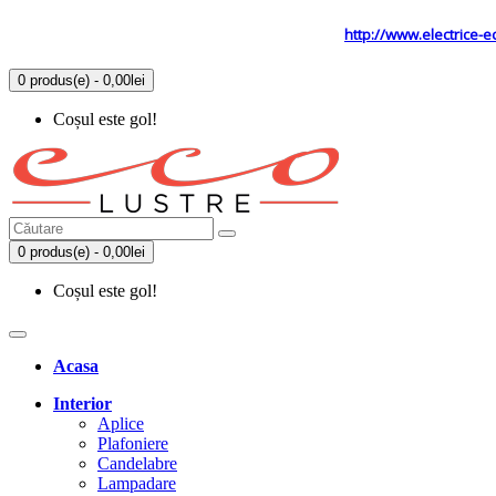
Tel: 0731.838.363 / 0723.293.034
Site secundar
http://www.electrice-e
0 produs(e) - 0,00lei
Coșul este gol!
0 produs(e) - 0,00lei
Coșul este gol!
Acasa
Interior
Aplice
Plafoniere
Candelabre
Lampadare