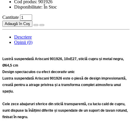
Cod produs: 901926
Disponibilitate: În Stoc
Cantitate
Adaugă în Coş
Descriere
Opinii (0)
Lustră suspendată Ariscani 901926, 10xE27, sticlă cupru și metal negru,
Ø64,5 cm
Design spectaculos cu efect decorativ unic
Lustra suspendată Ariscani 901926 este o piesă de design impresionantă,
creată pentru a atrage privirea și a transforma complet atmosfera unui
spațiu.
Cele zece abajururi sferice din sticlă transparentă, cu luciu cald de cupru,
sunt dispuse la înălțimi diferite și suspendate de un suport de tavan rotund,
finisat în negru.
Rezultatul este o compoziție tip cluster, modernă și sofisticată, ce devine un