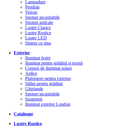
Lampadare
Pendule
Veioze
Spoturi incastrabile
Spoturi aplicate
Lustre Clasice
Lustre Rustice
Lustre LED
Sistem cu sina
Exterior
Iluminat festiv
Iluminat pentru grădină si terasă
Corpuri de iluminat solare
Aplice
Plafoniere pentru exterior
Stâlpi pentru grădină
Ghirlande
Spoturi incastrabile
Suspensii
Iluminat exterior London
Cataloage
Lustre Rustice