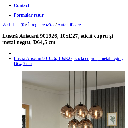
Contact
Formular retur
Wish List (0)
/
Înregistrează-te
/
Autentificare
Lustră Ariscani 901926, 10xE27, sticlă cupru și
metal negru, D64,5 cm
Lustră Ariscani 901926, 10xE27, sticlă cupru și metal negru,
D64,5 cm