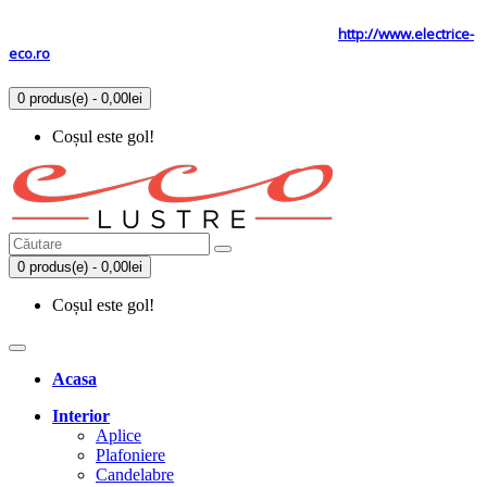
Tel: 0731.838.363 / 0723.293.034
Site secundar
http://www.electrice-
eco.ro
0 produs(e) - 0,00lei
Coșul este gol!
0 produs(e) - 0,00lei
Coșul este gol!
Acasa
Interior
Aplice
Plafoniere
Candelabre