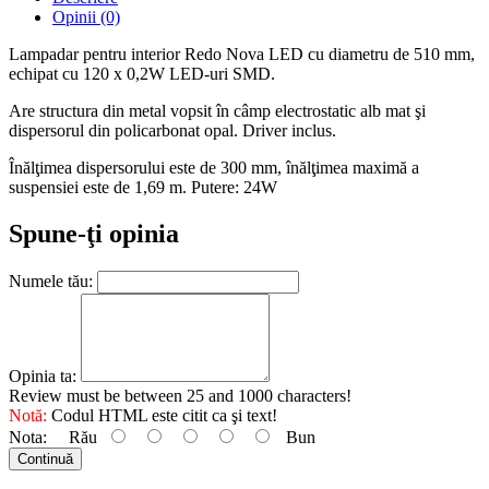
Opinii (0)
Lampadar pentru interior Redo Nova LED cu diametru de 510 mm,
echipat cu 120 x 0,2W LED-uri SMD.
Are structura din metal vopsit în câmp electrostatic alb mat şi
dispersorul din policarbonat opal. Driver inclus.
Înălţimea dispersorului este de 300 mm, înălţimea maximă a
suspensiei este de 1,69 m. Putere: 24W
Spune-ţi opinia
Numele tău:
Opinia ta:
Review must be between 25 and 1000 characters!
Notă:
Codul HTML este citit ca şi text!
Nota:
Rău
Bun
Continuă