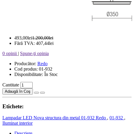
493,00lei
1.200,00lei
Fără TVA: 407,44lei
0 opinii
|
Spune-ţi opinia
Producător:
Redo
Cod produs: 01-932
Disponibilitate: În Stoc
Cantitate
Adaugă în Coş
Etichete:
Lampadar LED Nova structura din metal 01-932 Redo
,
01-932
,
Iluminat interior
Descriere