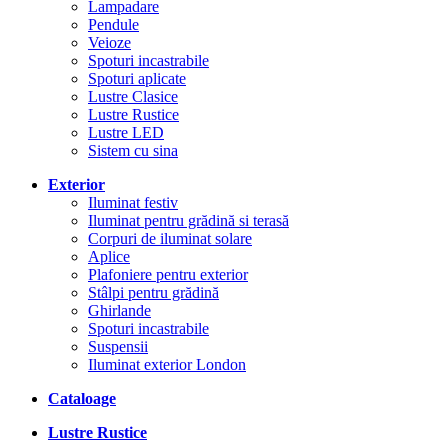
Lampadare
Pendule
Veioze
Spoturi incastrabile
Spoturi aplicate
Lustre Clasice
Lustre Rustice
Lustre LED
Sistem cu sina
Exterior
Iluminat festiv
Iluminat pentru grădină si terasă
Corpuri de iluminat solare
Aplice
Plafoniere pentru exterior
Stâlpi pentru grădină
Ghirlande
Spoturi incastrabile
Suspensii
Iluminat exterior London
Cataloage
Lustre Rustice