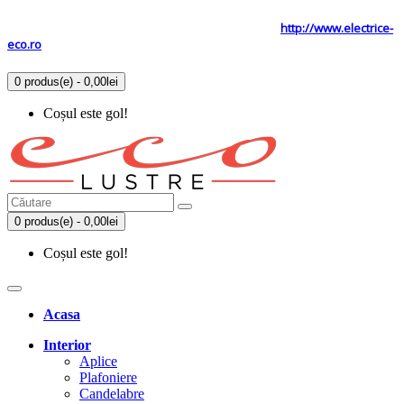
Tel: 0731.838.363 / 0723.293.034
Site secundar
http://www.electrice-
eco.ro
0 produs(e) - 0,00lei
Coșul este gol!
0 produs(e) - 0,00lei
Coșul este gol!
Acasa
Interior
Aplice
Plafoniere
Candelabre