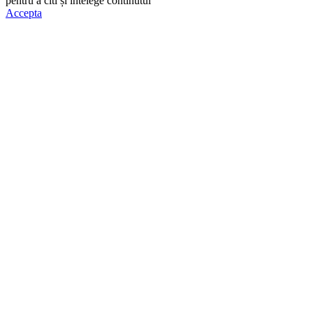
pentru a citi și intelege continutul
Politicii de Cookie.
Accepta