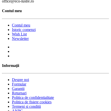
office@eco-lustre.ro
Contul meu
Contul meu
Istoric comenzi
Wish List
Newsletter
Informaţii
Despre noi
Formular
Garantii
Returnari
Politica de confidentialitate
Politica de fisiere cookies
Termeni si conditii
ANPC