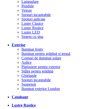
Lampadare
Pendule
Veioze
Spoturi incastrabile
Spoturi aplicate
Lustre Clasice
Lustre Rustice
Lustre LED
Sistem cu sina
Exterior
Iluminat festiv
Iluminat pentru grădină si terasă
Corpuri de iluminat solare
Aplice
Plafoniere pentru exterior
Stâlpi pentru grădină
Ghirlande
Spoturi incastrabile
Suspensii
Iluminat exterior London
Cataloage
Lustre Rustice