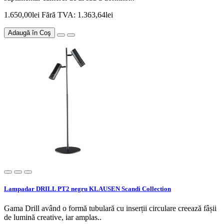
1.650,00lei
Fără TVA: 1.363,64lei
Adaugă în Coş
Lampadar DRILL PT2 negru KLAUSEN Scandi Collection
Gama Drill având o formă tubulară cu inserții circulare creează fâșii
de lumină creative, iar amplas..