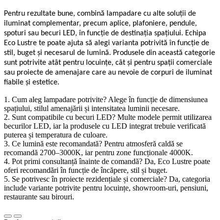
Pentru rezultate bune, combină lampadare cu alte soluții de
iluminat complementar, precum aplice, plafoniere, pendule,
spoturi sau becuri LED, în funcție de destinația spațiului. Echipa
Eco Lustre te poate ajuta să alegi varianta potrivită în funcție de
stil, buget și necesarul de lumină. Produsele din această categorie
sunt potrivite atât pentru locuințe, cât și pentru spații comerciale
sau proiecte de amenajare care au nevoie de corpuri de iluminat
fiabile și estetice.
1. Cum aleg lampadare potrivite? Alege în funcție de dimensiunea
spațiului, stilul amenajării și intensitatea luminii necesare.
2. Sunt compatibile cu becuri LED? Multe modele permit utilizarea
becurilor LED, iar la produsele cu LED integrat trebuie verificată
puterea și temperatura de culoare.
3. Ce lumină este recomandată? Pentru atmosferă caldă se
recomandă 2700–3000K, iar pentru zone funcționale 4000K.
4. Pot primi consultanță înainte de comandă? Da, Eco Lustre poate
oferi recomandări în funcție de încăpere, stil și buget.
5. Se potrivesc în proiecte rezidențiale și comerciale? Da, categoria
include variante potrivite pentru locuințe, showroom-uri, pensiuni,
restaurante sau birouri.