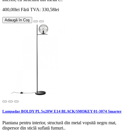
400,00lei
Fără TVA: 330,58lei
Adaugă în Coş
Lampadar BOLDY PL 5x28W E14 BLACK/SMOKEY 01-3074 Smarter
Piantana pentru interior, structură din metal vopsită negru mat,
dispersor din sticlă suflată fumuri..