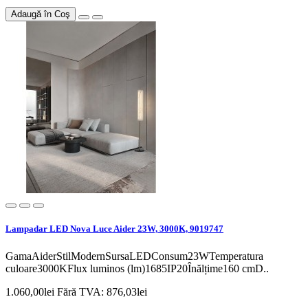
Adaugă în Coş
Lampadar LED Nova Luce Aider 23W, 3000K, 9019747
GamaAiderStilModernSursaLEDConsum23WTemperatura
culoare3000KFlux luminos (lm)1685IP20Înălțime160 cmD..
1.060,00lei
Fără TVA: 876,03lei