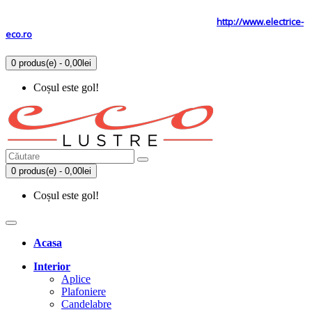
Tel: 0731.838.363 / 0723.293.034
Site secundar
http://www.electrice-
eco.ro
0 produs(e) - 0,00lei
Coșul este gol!
0 produs(e) - 0,00lei
Coșul este gol!
Acasa
Interior
Aplice
Plafoniere
Candelabre