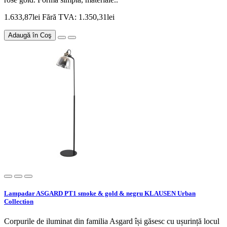
1.633,87lei
Fără TVA: 1.350,31lei
Adaugă în Coş
Lampadar ASGARD PT1 smoke & gold & negru KLAUSEN Urban
Collection
Corpurile de iluminat din familia Asgard își găsesc cu ușurință locul