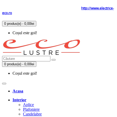
Tel: 0731.838.363 / 0723.293.034
Site secundar
http://www.electrice-
eco.ro
0 produs(e) - 0,00lei
Coșul este gol!
0 produs(e) - 0,00lei
Coșul este gol!
Acasa
Interior
Aplice
Plafoniere
Candelabre