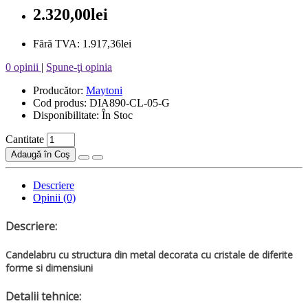
2.320,00lei
Fără TVA: 1.917,36lei
0 opinii
|
Spune-ţi opinia
Producător:
Maytoni
Cod produs: DIA890-CL-05-G
Disponibilitate: În Stoc
Cantitate
Adaugă în Coş
Descriere
Opinii (0)
Descriere:
Candelabru cu structura din metal decorata cu cristale de diferite
forme si dimensiuni
Detalii tehnice: