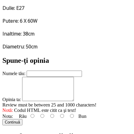
Dulie: E27
Putere: 6 X 60W
Inaltime: 38cm
Diametru: 50cm
Spune-ţi opinia
Numele tău:
Opinia ta:
Review must be between 25 and 1000 characters!
Notă:
Codul HTML este citit ca şi text!
Nota:
Rău
Bun
Continuă