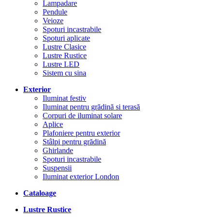
Lampadare
Pendule
Veioze
Spoturi incastrabile
Spoturi aplicate
Lustre Clasice
Lustre Rustice
Lustre LED
Sistem cu sina
Exterior
Iluminat festiv
Iluminat pentru grădină si terasă
Corpuri de iluminat solare
Aplice
Plafoniere pentru exterior
Stâlpi pentru grădină
Ghirlande
Spoturi incastrabile
Suspensii
Iluminat exterior London
Cataloage
Lustre Rustice