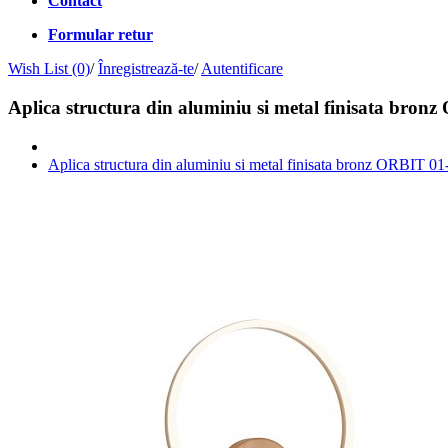
Contact
Formular retur
Wish List (0)
/
Înregistrează-te
/
Autentificare
Aplica structura din aluminiu si metal finisata bro
Aplica structura din aluminiu si metal finisata bronz ORBIT 0