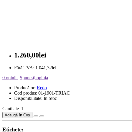
1.260,00lei
Fără TVA: 1.041,32lei
0 opinii
|
Spune-ţi opinia
Producător:
Redo
Cod produs: 01-1901-TRIAC
Disponibilitate: În Stoc
Cantitate
Adaugă în Coş
Etichete: