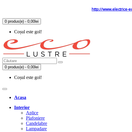
Tel: 0731.838.363 / 0723.293.034
Site secundar
http://www.electrice-e
0 produs(e) - 0,00lei
Coșul este gol!
0 produs(e) - 0,00lei
Coșul este gol!
Acasa
Interior
Aplice
Plafoniere
Candelabre
Lampadare