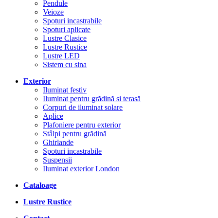
Pendule
Veioze
Spoturi incastrabile
Spoturi aplicate
Lustre Clasice
Lustre Rustice
Lustre LED
Sistem cu sina
Exterior
Iluminat festiv
Iluminat pentru grădină si terasă
Corpuri de iluminat solare
Aplice
Plafoniere pentru exterior
Stâlpi pentru grădină
Ghirlande
Spoturi incastrabile
Suspensii
Iluminat exterior London
Cataloage
Lustre Rustice