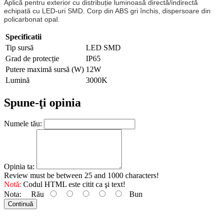
Aplică pentru exterior cu distribuție luminoasă directă/indirectă
echipată cu LED-uri SMD. Corp din ABS gri închis, dispersoare din
policarbonat opal.
Specificatii
Tip sursă
LED SMD
Grad de protecție
IP65
Putere maximă sursă (W)
12W
Lumină
3000K
Spune-ţi opinia
Numele tău:
Opinia ta:
Review must be between 25 and 1000 characters!
Notă:
Codul HTML este citit ca şi text!
Nota:
Rău
Bun
Continuă