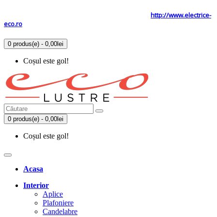
Tel: 0731.838.363 / 0723.293.034
Site secundar
http://www.electrice-
eco.ro
0 produs(e) - 0,00lei
Coșul este gol!
0 produs(e) - 0,00lei
Coșul este gol!
Acasa
Interior
Aplice
Plafoniere
Candelabre