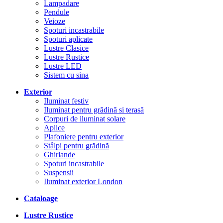
Lampadare
Pendule
Veioze
Spoturi incastrabile
Spoturi aplicate
Lustre Clasice
Lustre Rustice
Lustre LED
Sistem cu sina
Exterior
Iluminat festiv
Iluminat pentru grădină si terasă
Corpuri de iluminat solare
Aplice
Plafoniere pentru exterior
Stâlpi pentru grădină
Ghirlande
Spoturi incastrabile
Suspensii
Iluminat exterior London
Cataloage
Lustre Rustice