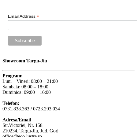
Newsletter
*
Email Address
Showroom Targu-Jiu
Program:
Luni – Vineri: 08:00 – 21:00
Sambata: 08:00 – 18:00
Duminica: 09:00 – 16:00
Telefon:
0731.838.363 / 0723.293.034
Adresa/Email
Str.Victoriei, Nr. 158
210234, Targu-Jiu, Jud. Gorj
office@eco-lustre.ro