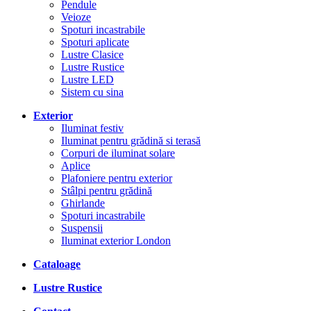
Pendule
Veioze
Spoturi incastrabile
Spoturi aplicate
Lustre Clasice
Lustre Rustice
Lustre LED
Sistem cu sina
Exterior
Iluminat festiv
Iluminat pentru grădină si terasă
Corpuri de iluminat solare
Aplice
Plafoniere pentru exterior
Stâlpi pentru grădină
Ghirlande
Spoturi incastrabile
Suspensii
Iluminat exterior London
Cataloage
Lustre Rustice