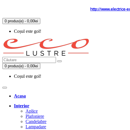
Tel: 0731.838.363 / 0723.293.034
Site secundar
http://www.electrice-e
0 produs(e) - 0,00lei
Coșul este gol!
0 produs(e) - 0,00lei
Coșul este gol!
Acasa
Interior
Aplice
Plafoniere
Candelabre
Lampadare