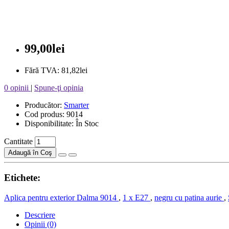
99,00lei
Fără TVA: 81,82lei
0 opinii
|
Spune-ţi opinia
Producător:
Smarter
Cod produs: 9014
Disponibilitate: În Stoc
Cantitate
Adaugă în Coş
Etichete:
Aplica pentru exterior Dalma 9014
,
1 x E27
,
negru cu patina aurie
,
Descriere
Opinii (0)