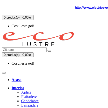
Tel: 0731.838.363 / 0723.293.034
Site secundar
http://www.electrice-e
0 produs(e) - 0,00lei
Coșul este gol!
0 produs(e) - 0,00lei
Coșul este gol!
Acasa
Interior
Aplice
Plafoniere
Candelabre
Lampadare