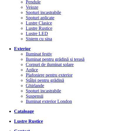
Pendule
Veioze
Spoturi incastrabile
Spoturi aplicate
Lustre Clasice
Lustre Rustice
Lustre LED
Sistem cu sina
Exterior
Iluminat festiv
Iluminat pentru grădină si terasă
Corpuri de iluminat solare
Aplice
Plafoniere pentru exterior
Stâlpi pentru grădină
Ghirlande
Spoturi incastrabile
Suspensii
Iluminat exterior London
Cataloage
Lustre Rustice