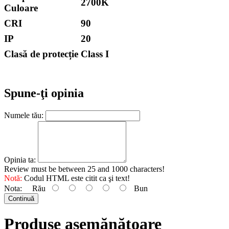
2700K
Culoare
CRI
90
IP
20
Clasă de protecție
Class I
Spune-ţi opinia
Numele tău:
Opinia ta:
Review must be between 25 and 1000 characters!
Notă:
Codul HTML este citit ca şi text!
Nota:
Rău
Bun
Continuă
Produse asemănătoare