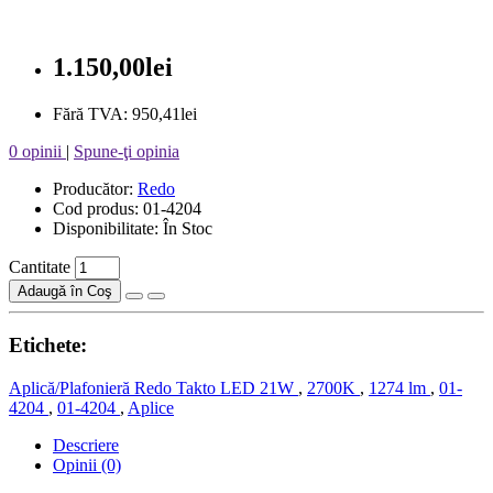
1.150,00lei
Fără TVA: 950,41lei
0 opinii
|
Spune-ţi opinia
Producător:
Redo
Cod produs: 01-4204
Disponibilitate: În Stoc
Cantitate
Adaugă în Coş
Etichete:
Aplică/Plafonieră Redo Takto LED 21W
,
2700K
,
1274 lm
,
01-
4204
,
01-4204
,
Aplice
Descriere
Opinii (0)