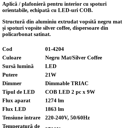
Aplică / plafonieră pentru interior cu spoturi
orientabile, echipată cu LED-uri COB.
Structură din aluminiu extrudat vopsită negru mat
și spoturi vopsite silver coffee, dispersoare din
policarbonat satinat.
Cod
01-4204
Culoare
Negru Mat/Silver Coffee
Sursă lumină
LED
Putere
21W
Dimmer
Dimmable TRIAC
Tipul de LED
COB LED 2 pc x 9W
Flux aparat
1274 lm
Flux LED
1863 lm
Tensiune intrare
220-240V, 50/60Hz
Temperatură de