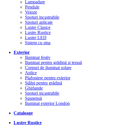
Lampadare
Pendule
Veioze
Spoturi incastrabile
Spoturi aplicate
Lustre Clasice
Lustre Rustice
Lustre LED
Sistem cu sina
Exterior
Iluminat festiv
Iluminat pentru grădină si terasă
Corpuri de iluminat solare
Aplice
Plafoniere pentru exterior
Stâlpi pentru grădină
Ghirlande
Spoturi incastrabile
Suspensii
Iluminat exterior London
Cataloage
Lustre Rustice