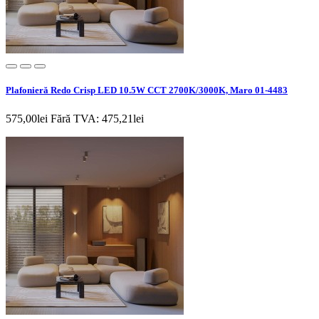
Plafonieră Redo Crisp LED 10.5W CCT 2700K/3000K, Maro 01-4483
575,00lei
Fără TVA: 475,21lei