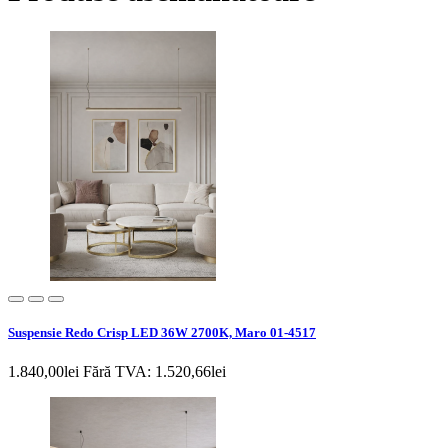
Suspensie Redo Crisp LED 36W 2700K, Maro 01-4517
1.840,00lei
Fără TVA: 1.520,66lei