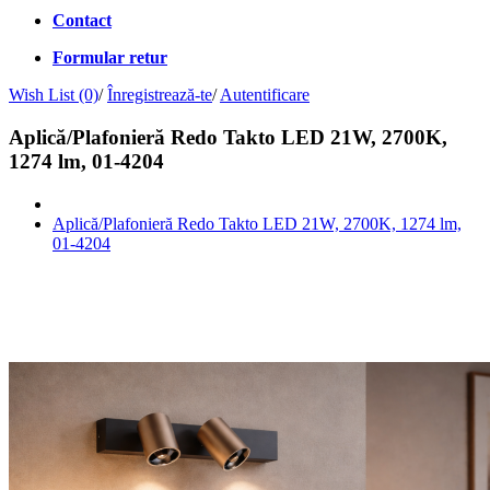
Contact
Formular retur
Wish List (0)
/
Înregistrează-te
/
Autentificare
Aplică/Plafonieră Redo Takto LED 21W, 2700K,
1274 lm, 01-4204
Aplică/Plafonieră Redo Takto LED 21W, 2700K, 1274 lm,
01-4204