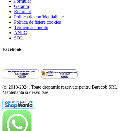
Formular
Garantii
Returnari
Politica de confidentialitate
Politica de fisiere cookies
Termeni si conditii
ANPC
SOL
Facebook
(c) 2018-2024. Toate drepturile rezervate pentru Barecob SRL.
Mentenanta si dezvoltare :
A T Labs SRL