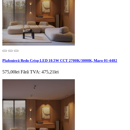
Plafonieră Redo Crisp LED 10.5W CCT 2700K/3000K, Maro 01-4482
575,00lei
Fără TVA: 475,21lei