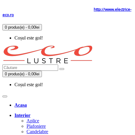
Tel: 0731.838.363 / 0723.293.034
Site secundar
http://www.electrice-
eco.ro
0 produs(e) - 0,00lei
Coșul este gol!
0 produs(e) - 0,00lei
Coșul este gol!
Acasa
Interior
Aplice
Plafoniere
Candelabre