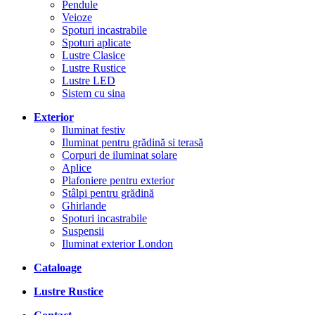
Pendule
Veioze
Spoturi incastrabile
Spoturi aplicate
Lustre Clasice
Lustre Rustice
Lustre LED
Sistem cu sina
Exterior
Iluminat festiv
Iluminat pentru grădină si terasă
Corpuri de iluminat solare
Aplice
Plafoniere pentru exterior
Stâlpi pentru grădină
Ghirlande
Spoturi incastrabile
Suspensii
Iluminat exterior London
Cataloage
Lustre Rustice