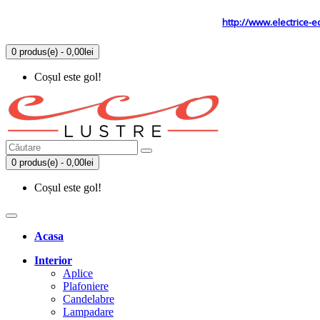
Tel: 0731.838.363 / 0723.293.034
Site secundar
http://www.electrice-e
0 produs(e) - 0,00lei
Coșul este gol!
0 produs(e) - 0,00lei
Coșul este gol!
Acasa
Interior
Aplice
Plafoniere
Candelabre
Lampadare