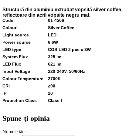
Structură din aluminiu extrudat vopsită silver coffee,
reflectoare din acril vopsite negru mat.
Code
01-4506
Colour
Silver Coffee
Light source
LED
Power source
6,6W
LED type
COB LED 2 pcs x 3W
System Flux
325 lm
LED Flux
621 lm
Input Voltage
220-240V, 50/60Hz
Colour Temperature
2700K
CRI
≥90
IP
20
Protection Class
Class I
Spune-ţi opinia
Numele tău: