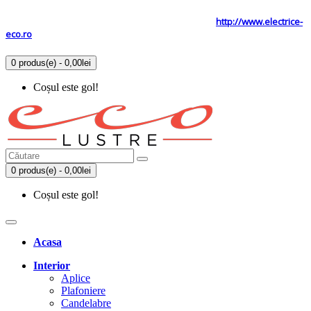
Tel: 0731.838.363 / 0723.293.034
Site secundar
http://www.electrice-
eco.ro
0 produs(e) - 0,00lei
Coșul este gol!
0 produs(e) - 0,00lei
Coșul este gol!
Acasa
Interior
Aplice
Plafoniere
Candelabre