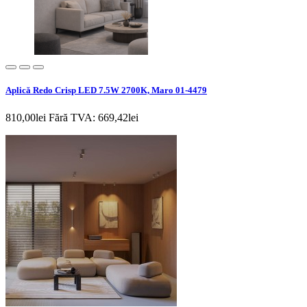
Aplică Redo Crisp LED 7.5W 2700K, Maro 01-4479
810,00lei
Fără TVA: 669,42lei