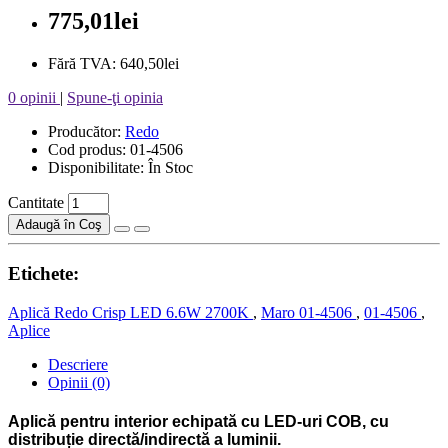
775,01lei
Fără TVA: 640,50lei
0 opinii
|
Spune-ţi opinia
Producător:
Redo
Cod produs: 01-4506
Disponibilitate: În Stoc
Cantitate
Adaugă în Coş
Etichete:
Aplică Redo Crisp LED 6.6W 2700K
,
Maro 01-4506
,
01-4506
,
Aplice
Descriere
Opinii (0)
Aplică pentru interior echipată cu LED-uri COB, cu
distribuție directă/indirectă a luminii.