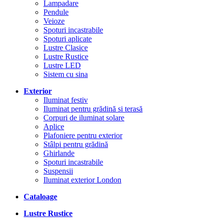
Lampadare
Pendule
Veioze
Spoturi incastrabile
Spoturi aplicate
Lustre Clasice
Lustre Rustice
Lustre LED
Sistem cu sina
Exterior
Iluminat festiv
Iluminat pentru grădină si terasă
Corpuri de iluminat solare
Aplice
Plafoniere pentru exterior
Stâlpi pentru grădină
Ghirlande
Spoturi incastrabile
Suspensii
Iluminat exterior London
Cataloage
Lustre Rustice